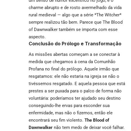
um senso de humor excêntrico no jogo, e o
charme abrupto e de rosto avermelhado da vida
rural medieval — algo que a série *The Witcher*
sempre realizou tão bem. Parece que The Blood
of Dawnwalker também se importa com esse
aspecto.
Conclusão do Prólogo e Transformação
As missões abertas começam a se conectar à
medida que chegamos à cena da Comunhão
Profana no final do prólogo. Aquele irmão que
resgatamos: ele não estaria na igreja se não o
tivéssemos resgatado. E aquela pessoa que está
prestes a ser puxada para o palco de forma não
voluntária: poderíamos ter ajudado seu destino
conseguindo-lhe ervas para esconder sua
enfermidade, mas não o fizemos, então ele
encontrará seu fim violento.
The Blood of
Dawnwalker
não tem medo de deixar você falhar.