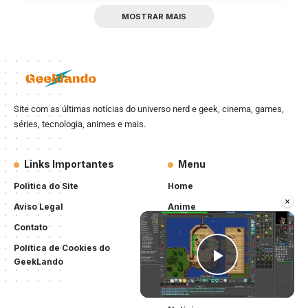
MOSTRAR MAIS
Site com as últimas notícias do universo nerd e geek, cinema, games,
séries, tecnologia, animes e mais.
Links Importantes
Menu
Politica do Site
Home
×
Aviso Legal
Anime
Contato
Cinema
Política de Cookies do
Séries
GeekLando
Play Vid
Games
K-Drama/K-Pop