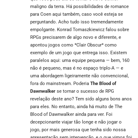
maligno da terra. Há possibilidades de romance
para Coen aqui também, caso você esteja se
perguntando. Acho tudo isso tremendamente
empolgante. Konrad Tomaszkiewicz falou sobre
RPGs precisarem de algo novo e diferente, e
apontou jogos como *Clair Obscur* como
exemplo de um jogo que entrega isso. Existem
paralelos aqui: uma equipe pequena — bem, 160
não é pequeno, mas é no espaço triplo-A — e
uma abordagem ligeiramente não convencional,
fora do mainstream. Poderia
The Blood of
Dawnwalker
se tornar o sucesso de RPG
revelação deste ano? Tem sido alguns bons anos
para eles. No entanto, ainda há muito de The
Blood of Dawnwalker ainda para ver. Foi
decepcionante viajar tão longe e não jogar o
jogo, por mais generosa que tenha sido nossa
apresentação sem intervenção, e o que vimos foi