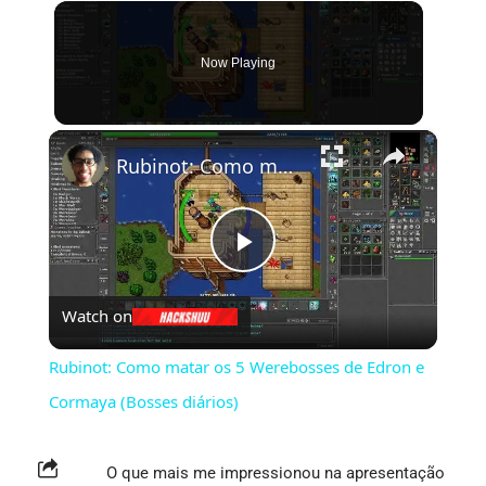
Now Playing
×
Rubinot: Como matar os 5 Werebosses de Edron e Cormaya (Bosses diários)
Play
Watch on
Video
Rubinot: Como matar os 5 Werebosses de Edron e
Cormaya (Bosses diários)
O que mais me impressionou na apresentação