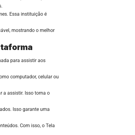
s.
es. Essa instituição é
iável, mostrando o melhor
lataforma
nada para assistir aos
como computador, celular ou
a assistir. Isso torna o
riados. Isso garante uma
conteúdos. Com isso, o Tela