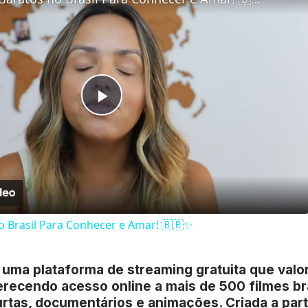
Play
Video
o Brasil Para Conhecer e Amar! 🇧🇷✨
é uma plataforma de streaming gratuita que valo
erecendo acesso online a mais de 500 filmes bra
urtas, documentários e animações. Criada a part