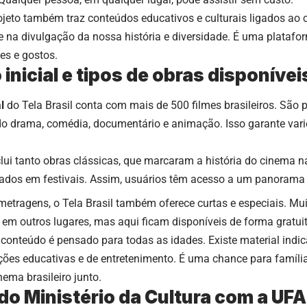
ojeto também traz conteúdos educativos e culturais ligados ao 
e na divulgação da nossa história e diversidade. É uma plataf
es e gostos.
inicial e tipos de obras disponívei
l
do Tela Brasil conta com mais de 500 filmes brasileiros. São 
ndo drama, comédia, documentário e animação. Isso garante var
lui tanto obras clássicas, que marcaram a história do cinema n
iados em festivais. Assim, usuários têm acesso a um panorama
etragens, o Tela Brasil também oferece curtas e especiais. Mu
r em outros lugares, mas aqui ficam disponíveis de forma gratuita
conteúdo é pensado para todas as idades. Existe material indic
ções educativas e de entretenimento. É uma chance para famíli
nema brasileiro junto.
 do Ministério da Cultura com a UF