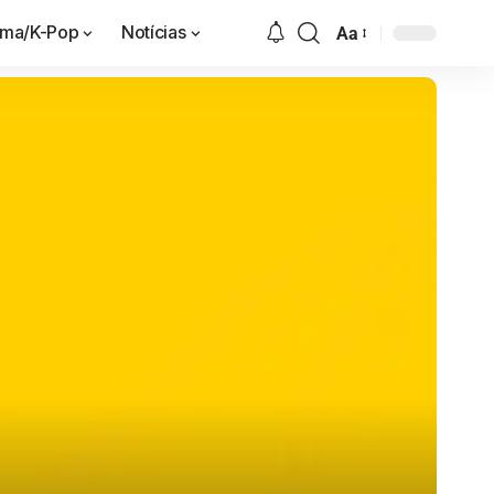
ama/K-Pop
Notícias
Aa