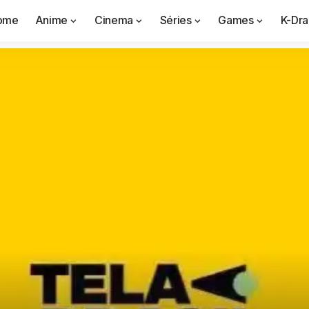
ome
Anime
Cinema
Séries
Games
K-Dr