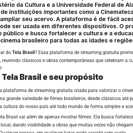
stério da Cultura e a Universidade Federal de A
de instituições importantes como a Cinemateca 
ampliar seu acervo. A plataforma é de fácil ace
ode ser usada em diferentes dispositivos. O pr
 público e busca fortalecer a cultura e a educ
cinema brasileiro para todas as idades e regiõe
lar do
Tela Brasil
? Essa plataforma de streaming gratuita prome
 reunindo clássicos e obras contemporâneas que celebram a cult
?
 Tela Brasil e seu propósito
 plataforma de streaming gratuita criada para valorizar o cine
ma grande variedade de filmes brasileiros, desde clássicos até p
r a cultura do nosso país até todo mundo de forma simples e ace
la Brasil vai além de apenas mostrar filmes. Ela busca fortalece
local, dando visibilidade a obras que muitas vezes não chegam
Qualquer pessoa, em qualquer lugar, pode assistir sem custo.