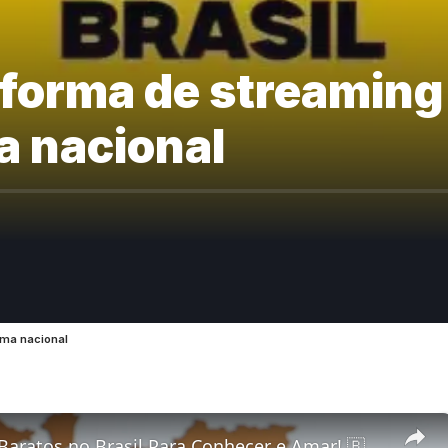
taforma de streaming
a nacional
nema nacional
5 Destinos Baratos no Brasil Para Conhecer e Amar! 🇧🇷✨