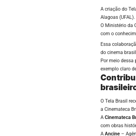
A criação do Tel
Alagoas (UFAL). 
O Ministério da C
com o conhecimen
Essa colaboração
do cinema brasil
Por meio dessa p
exemplo claro de
Contribu
brasileir
O Tela Brasil re
a Cinemateca Br
A
Cinemateca Br
com obras histó
A
Ancine
– Agênc