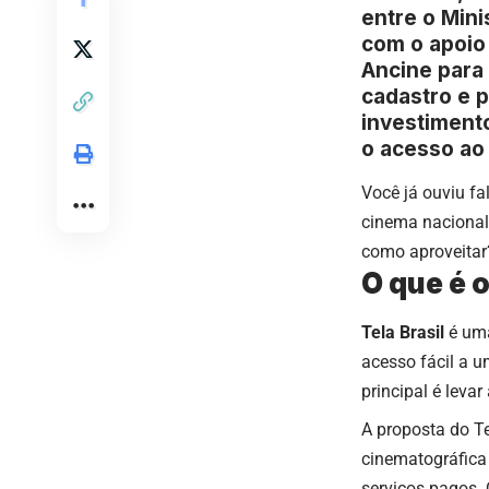
entre o Mini
com o apoio 
Ancine para 
cadastro e p
investimento
o acesso ao 
Você já ouviu fa
cinema nacional,
como aproveitar
O que é o
Tela Brasil
é uma
acesso fácil a u
principal é leva
A proposta do Te
cinematográfica 
serviços pagos. 