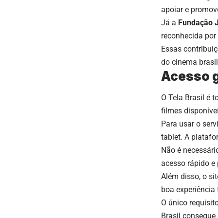
apoiar e promover
Já a
Fundação 
reconhecida por s
Essas contribuiç
do cinema brasil
Acesso g
O Tela Brasil é 
filmes disponíve
Para usar o serv
tablet. A plataf
Não é necessário
acesso rápido e 
Além disso, o si
boa experiência 
O único requisit
Brasil consegue 