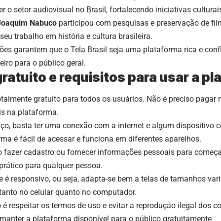
 o setor audiovisual no Brasil, fortalecendo iniciativas culturai
Joaquim Nabuco
participou com pesquisas e preservação de film
eu trabalho em história e cultura brasileira.
ões garantem que o Tela Brasil seja uma plataforma rica e conf
eiro para o público geral.
ratuito e requisitos para usar a p
totalmente gratuito para todos os usuários. Não é preciso pagar 
is na plataforma.
iço, basta ter uma conexão com a internet e algum dispositivo 
orma é fácil de acessar e funciona em diferentes aparelhos.
 fazer cadastro ou fornecer informações pessoais para começar 
prático para qualquer pessoa.
te é responsivo, ou seja, adapta-se bem a telas de tamanhos va
tanto no celular quanto no computador.
o é respeitar os termos de uso e evitar a reprodução ilegal dos 
manter a plataforma disponível para o público gratuitamente.