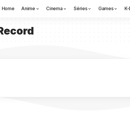
Home
Anime
Cinema
Séries
Games
K-
Record