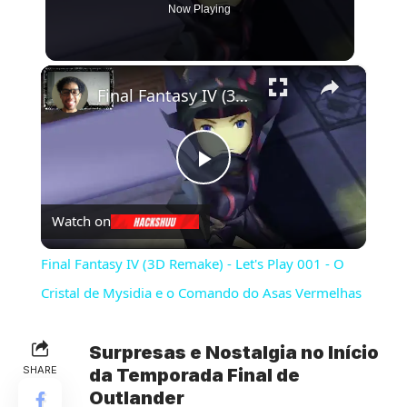
Now Playing
×
Final Fantasy IV (3D Remake) - Let's Play 001 - O Cristal de Mysidia e o Comando do Asas Vermelhas
Play
Watch on
Video
Final Fantasy IV (3D Remake) - Let's Play 001 - O
Cristal de Mysidia e o Comando do Asas Vermelhas
Surpresas e Nostalgia no Início
SHARE
da Temporada Final de
Outlander