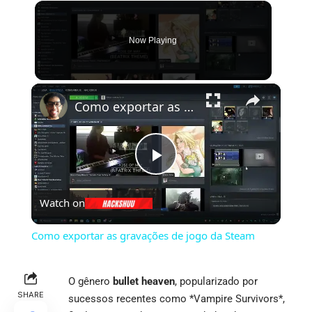
Now Playing
×
Como exportar as gravações de jogo da Steam
Play
Watch on
Video
Como exportar as gravações de jogo da Steam
O gênero
bullet heaven
, popularizado por
SHARE
sucessos recentes como *Vampire Survivors*,