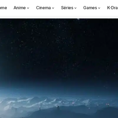
ome
Anime
Cinema
Séries
Games
K-Dr