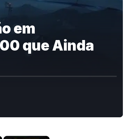
ão em
000 que Ainda
×