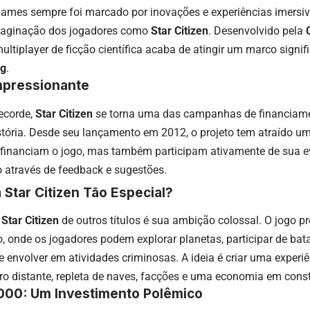
games sempre foi marcado por inovações e experiências imersi
maginação dos jogadores como
Star Citizen
. Desenvolvido pela
ultiplayer de ficção científica acaba de atingir um marco signif
ng
.
mpressionante
ecorde,
Star Citizen
se torna uma das campanhas de financiame
tória. Desde seu lançamento em 2012, o projeto tem atraído uma
financiam o jogo, mas também participam ativamente de sua ev
 através de feedback e sugestões.
Star Citizen Tão Especial?
a
Star Citizen
de outros títulos é sua ambição colossal. O jogo 
, onde os jogadores podem explorar planetas, participar de bata
e envolver em atividades criminosas. A ideia é criar uma experi
ro distante, repleta de naves, facções e uma economia em con
000: Um Investimento Polêmico