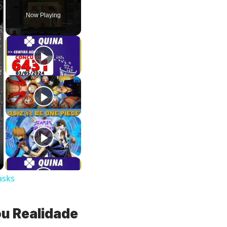
Now Playing
asks
ou Realidade