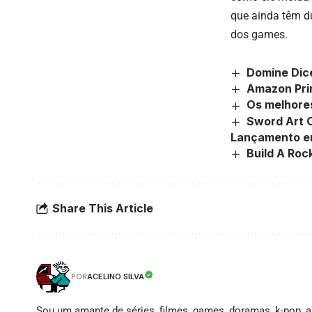
que ainda têm d
dos games.
Domine Dice
Amazon Prim
Os melhores
Sword Art O
Lançamento e
Build A Ro
Share This Article
ACELINO SILVA
POR
Sou um amante de séries, filmes, games, doramas, k-pop, an