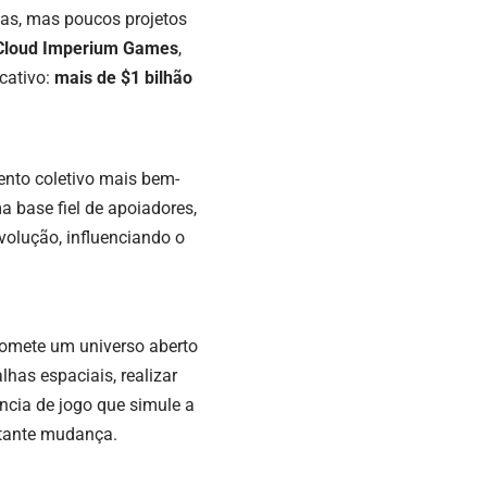
vas, mas poucos projetos
Cloud Imperium Games
,
icativo:
mais de $1 bilhão
nto coletivo mais bem-
 base fiel de apoiadores,
olução, influenciando o
promete um universo aberto
lhas espaciais, realizar
ência de jogo que simule a
stante mudança.