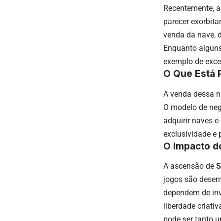
Recentemente, a
parecer exorbita
venda da nave, d
Enquanto alguns
exemplo de exce
O Que Está 
A venda dessa 
O modelo de ne
adquirir naves 
exclusividade e 
O Impacto d
A ascensão de
S
jogos são desenv
dependem de inv
liberdade criati
pode ser tanto 