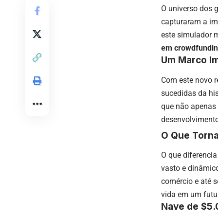
O universo dos 
capturaram a i
este simulador m
em crowdfundi
Um Marco I
Com este novo r
sucedidas da his
que não apenas 
desenvolvimento
O Que Torna 
O que diferenci
vasto e dinâmico
comércio e até s
vida em um futu
Nave de $5.