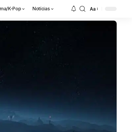
ama/K-Pop
Notícias
Aa