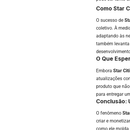
Como Star C
O sucesso de
St
coletivo. À med
adaptando às ne
também levanta 
desenvolvimento
O Que Esper
Embora
Star Cit
atualizações co
produto que não
para entregar um
Conclusão: 
O fenômeno
Sta
criar e monetiza
como ele molda o