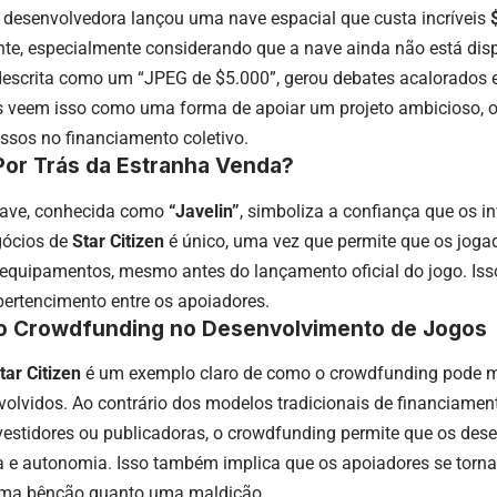
 desenvolvedora lançou uma nave espacial que custa incríveis
nte, especialmente considerando que a nave ainda não está disp
escrita como um “JPEG de $5.000”, gerou debates acalorados ent
 veem isso como uma forma de apoiar um projeto ambicioso, 
ssos no financiamento coletivo.
Por Trás da Estranha Venda?
nave, conhecida como
“Javelin”
, simboliza a confiança que os in
gócios de
Star Citizen
é único, uma vez que permite que os jog
e equipamentos, mesmo antes do lançamento oficial do jogo. Iss
pertencimento entre os apoiadores.
o Crowdfunding no Desenvolvimento de Jogos
tar Citizen
é um exemplo claro de como o crowdfunding pode 
olvidos. Ao contrário dos modelos tradicionais de financiamen
estidores ou publicadoras, o crowdfunding permite que os de
va e autonomia. Isso também implica que os apoiadores se torn
uma bênção quanto uma maldição.