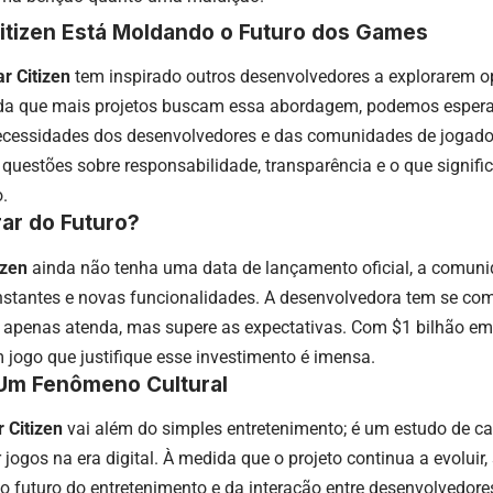
itizen Está Moldando o Futuro dos Games
ar Citizen
tem inspirado outros desenvolvedores a explorarem 
ida que mais projetos buscam essa abordagem, podemos espera
cessidades dos desenvolvedores e das comunidades de jogador
questões sobre responsabilidade, transparência e o que signifi
.
ar do Futuro?
izen
ainda não tenha uma data de lançamento oficial, a comuni
nstantes e novas funcionalidades. A desenvolvedora tem se co
 apenas atenda, mas supere as expectativas. Com $1 bilhão em
 jogo que justifique esse investimento é imensa.
Um Fenômeno Cultural
r Citizen
vai além do simples entretenimento; é um estudo de ca
r jogos na era digital. À medida que o projeto continua a evoluir
 futuro do entretenimento e da interação entre desenvolvedore