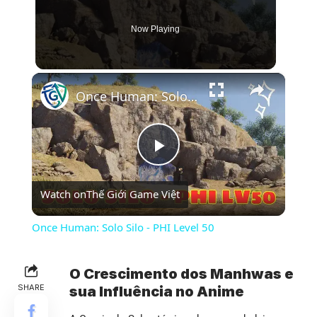
Now Playing
×
Once Human: Solo Silo - PHI Level 50
Play
Watch on
Thế Giới Game Việt
Video
Once Human: Solo Silo - PHI Level 50
O Crescimento dos Manhwas e
SHARE
sua Influência no Anime