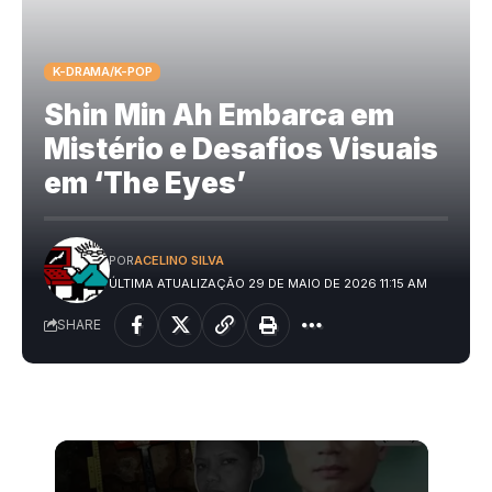
K-DRAMA/K-POP
Shin Min Ah Embarca em
Mistério e Desafios Visuais
em ‘The Eyes’
POR
ACELINO SILVA
ÚLTIMA ATUALIZAÇÃO 29 DE MAIO DE 2026 11:15 AM
SHARE