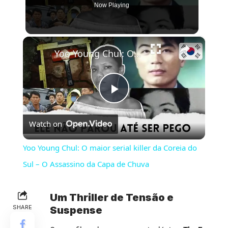
Now Playing
×
Yoo Young Chul: O maior serial killer da Coreia do Sul – O Assassino da Capa de Chuva
Play
Watch on
Video
Yoo Young Chul: O maior serial killer da Coreia do
Sul – O Assassino da Capa de Chuva
Um Thriller de Tensão e
SHARE
Suspense