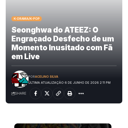
K-DRAMA/K-POP
Seonghwa do ATEEZ: O
Engraçado Desfecho de um
Momento Inusitado com Fã
em Live
POR
ACELINO SILVA
ÚLTIMA ATUALIZAÇÃO 6 DE JUNHO DE 2026 2:11 PM
SHARE