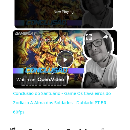
Now Playing
×
Conclusão do Santuário - Game Os Cavaleiros do Zodíaco A Alma dos Soldados - Dublado PT-BR 60fps
Play
Watch on
Video
Conclusão do Santuário - Game Os Cavaleiros do
Zodíaco A Alma dos Soldados - Dublado PT-BR
60fps