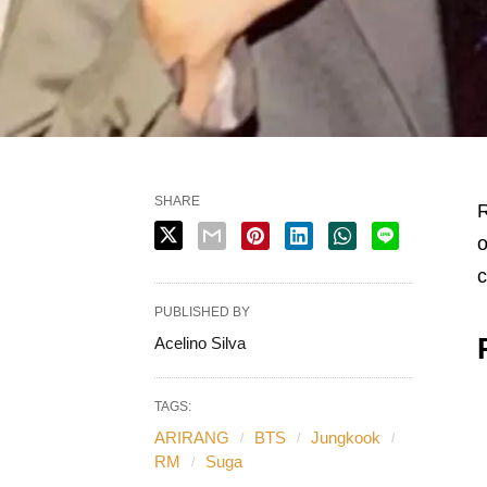
SHARE
o
c
PUBLISHED BY
Acelino Silva
TAGS:
ARIRANG
BTS
Jungkook
RM
Suga