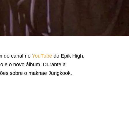
am do canal no
YouTube
do Epik High,
o e o novo álbum. Durante a
ssões sobre o maknae Jungkook.