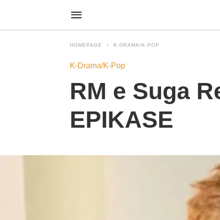
HOMEPAGE
K-DRAMA/K-POP
K-Drama/K-Pop
RM e Suga R
EPIKASE