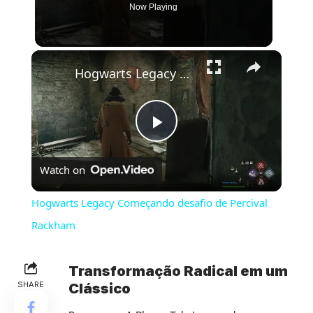
Now Playing
×
Hogwarts Legacy Começando desafio de Percival Rackham
Play
Watch on
Video
Hogwarts Legacy Começando desafio de Percival
Rackham
Transformação Radical em um
SHARE
Clássico