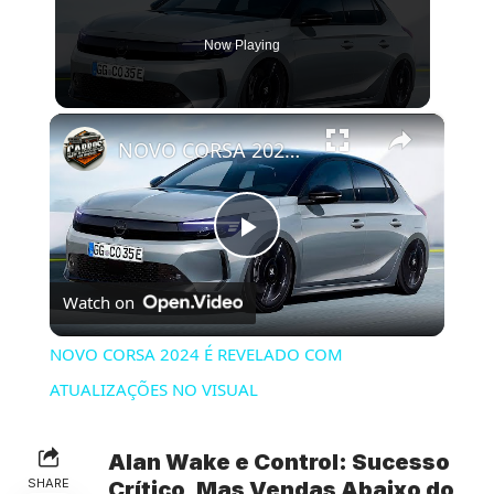
Now Playing
×
NOVO CORSA 2024 É REVELADO COM ATUALIZAÇÕES NO VISUAL
Play
Watch on
Video
NOVO CORSA 2024 É REVELADO COM
ATUALIZAÇÕES NO VISUAL
Alan Wake e Control: Sucesso
SHARE
Crítico, Mas Vendas Abaixo do