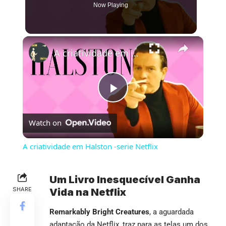
Now Playing
×
A criatividade em Halston -serie Netflix
Play
Watch on
Video
A criatividade em Halston -serie Netflix
Um Livro Inesquecível Ganha
SHARE
Vida na Netflix
Remarkably Bright Creatures
, a aguardada
adaptação da Netflix, traz para as telas um dos