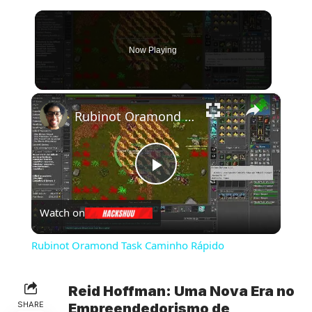
Now Playing
×
Rubinot Oramond Task Caminho Rápido
Play
Watch on
Video
Rubinot Oramond Task Caminho Rápido
Reid Hoffman: Uma Nova Era no
SHARE
Empreendedorismo de