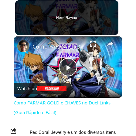
Now Playing
×
Como FARMAR GOLD e CHAVES no Duel Links (Guia Rápido e Fácil)
Play
Watch on
Video
Como FARMAR GOLD e CHAVES no Duel Links
(Guia Rápido e Fácil)
Red Coral Jewelry é um dos diversos itens