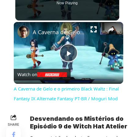
Now Playing
×
A Caverna de Gelo e o primeiro Black Waltz : Final Fantasy IX Alternate Fantasy PT-BR / Moguri Mod
Play
Watch on
Video
A Caverna de Gelo e o primeiro Black Waltz : Final
Fantasy IX Alternate Fantasy PT-BR / Moguri Mod
Desvendando os Mistérios do
SHARE
Episódio 9 de Witch Hat Atelier