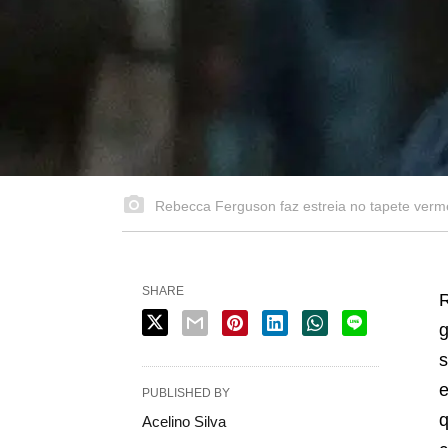
Rebecca Ferguson faz estreia no tapete verm
SHARE
R
g
s
e
PUBLISHED BY
q
Acelino Silva