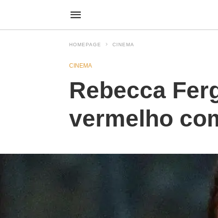
HOMEPAGE
CINEMA
CINEMA
Rebecca Ferg
vermelho com