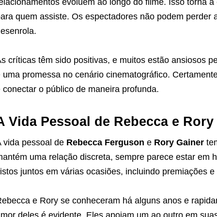
elacionamentos evoluem ao longo do filme. Isso torna a
ara quem assiste. Os espectadores não podem perder 
esenrola.
s críticas têm sido positivas, e muitos estão ansiosos 
 uma promessa no cenário cinematográfico. Certamente,
 conectar o público de maneira profunda.
A Vida Pessoal de Rebecca e Rory
 vida pessoal de
Rebecca Ferguson
e
Rory Gainer
tem
antém uma relação discreta, sempre parece estar em 
istos juntos em várias ocasiões, incluindo premiações e 
ebecca e Rory se conheceram há alguns anos e rapida
mor deles é evidente. Eles apoiam um ao outro em suas