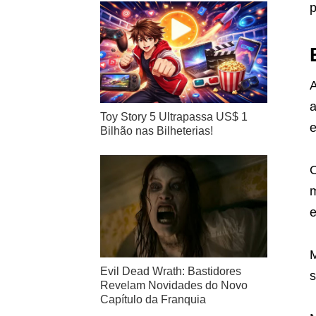
p
A
a
Toy Story 5 Ultrapassa US$ 1
e
Bilhão nas Bilheterias!
O
m
e
M
Evil Dead Wrath: Bastidores
s
Revelam Novidades do Novo
Capítulo da Franquia