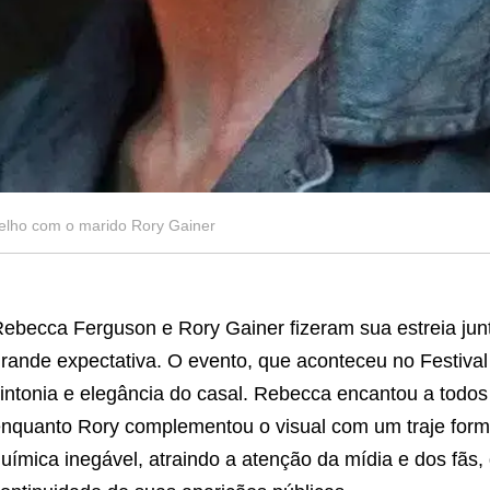
elho com o marido Rory Gainer
ebecca Ferguson e Rory Gainer fizeram sua estreia jun
rande expectativa. O evento, que aconteceu no Festiva
intonia e elegância do casal. Rebecca encantou a todo
nquanto Rory complementou o visual com um traje form
uímica inegável, atraindo a atenção da mídia e dos fãs