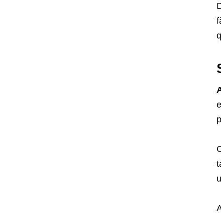
D
f
q
e
p
O
t
u
A