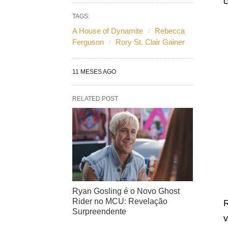
c
TAGS:
A House of Dynamite
Rebecca
Ferguson
Rory St. Clair Gainer
11 MESES AGO
RELATED POST
Ryan Gosling é o Novo Ghost
Rider no MCU: Revelação
R
Surpreendente
v