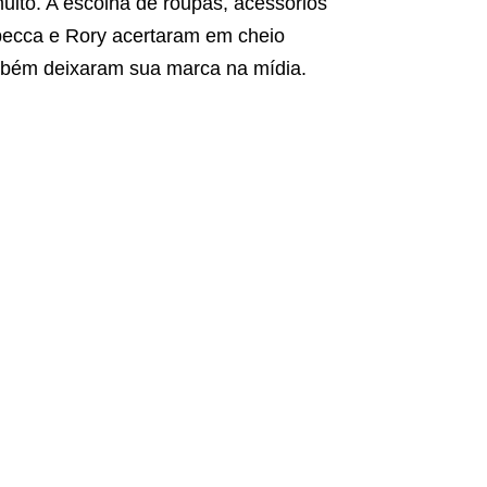
uito. A escolha de roupas, acessórios
ecca e Rory acertaram em cheio
mbém deixaram sua marca na mídia.