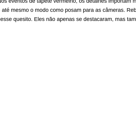
os eventos de tapete vermelho, os detalhes importam m
 até mesmo o modo como posam para as câmeras. Reb
esse quesito. Eles não apenas se destacaram, mas ta