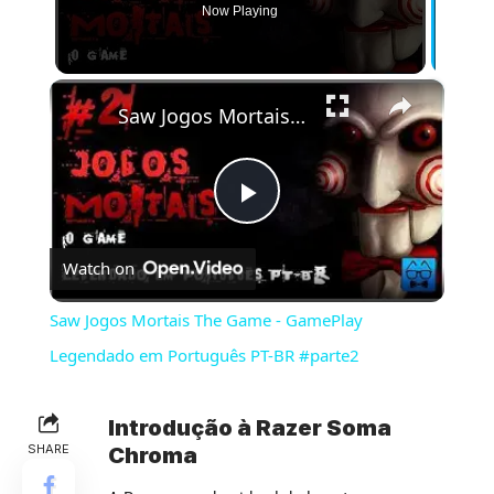
Now Playing
×
Saw Jogos Mortais The Game - GamePlay Legendado em Português PT-BR #parte2
Play
Watch on
Video
Saw Jogos Mortais The Game - GamePlay
Legendado em Português PT-BR #parte2
Introdução à Razer Soma
SHARE
Chroma