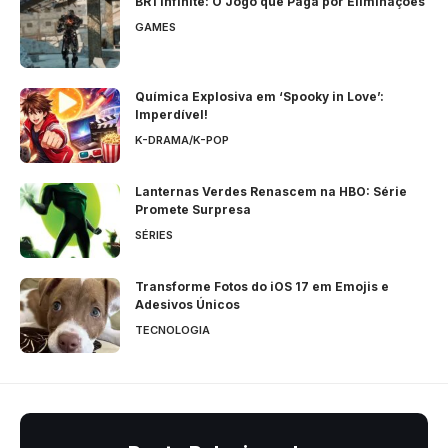
BR1 Infinite: O Jogo que Paga por Eliminações
GAMES
Química Explosiva em ‘Spooky in Love’:
Imperdível!
K-DRAMA/K-POP
Lanternas Verdes Renascem na HBO: Série
Promete Surpresa
SÉRIES
Transforme Fotos do iOS 17 em Emojis e
Adesivos Únicos
TECNOLOGIA