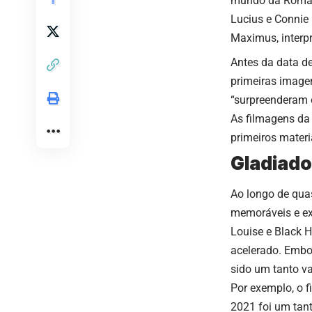
mundo da Roma a
Lucius e Connie
Maximus, interpr
Antes da data de
primeiras image
“surpreenderam 
As filmagens d
primeiros materi
Gladiador
Ao longo de quas
memoráveis e exc
Louise e Black 
acelerado. Emb
sido um tanto va
Por exemplo, o
f
2021 foi um tan