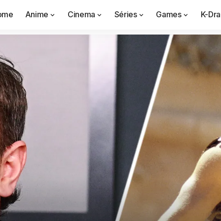
ome
Anime
Cinema
Séries
Games
K-Dr