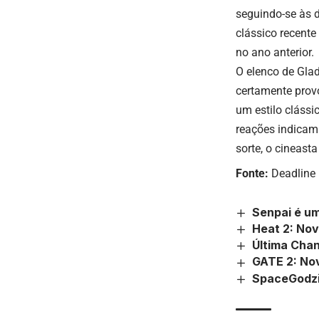
seguindo-se às d
clássico recent
no ano anterior.
O elenco de Gla
certamente prov
um estilo clássi
reações indicam
sorte, o cineast
Fonte:
Deadline
Senpai é um
Heat 2: No
Última Chan
GATE 2: No
SpaceGodzil