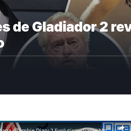
s de Gladiador 2 re
o
Dica da Semana - Zombie Diary 2 Evolution - Game Mobile Android e IOS