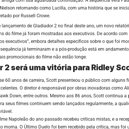
ntiga com sua aguardada continuação. A sequência verá Paul
 Nielson retornando como Lucilla, com uma
história que se inic
etado por Russell Crowe.
 lançamento de Gladiador 2 no final deste ano, um novo relató
ns do filme
já foram mostradas aos executivos. De acordo com o
os executivos”, embora
detalhes específicos sobre o que foi m
a
sequência já terminaram e a pós-produção está em andamento
ais promocionais do filme não estão longe.
 2 será uma vitória para Ridley Sc
e 60 anos de carreira,
Scott presenteou o público com alguns f
elentes. O diretor é responsável por obras inovadoras como Al
Hawk Down, entre outros. Mesmo aos 86 anos, Scott continua a p
ora seus
filmes continuem sendo lançados
regularmente, a qual
riável.
ilme Napoleão do ano passado recebeu
críticas mistas, e a re
to morna. O Último Duelo foi bem recebido pela
crítica
, mas foi 