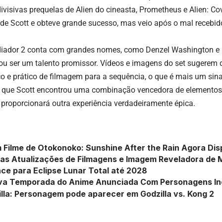
ivisivas prequelas de Alien do cineasta, Prometheus e Alien: C
e de Scott e obteve grande sucesso, mas veio após o mal recebi
diador 2 conta com grandes nomes, como Denzel Washington e 
ou ser um talento promissor. Vídeos e imagens do set sugerem q
co e prático de
filmagem para a sequência
, o que é mais um sina
 que Scott encontrou uma combinação vencedora de elementos
a proporcionará outra experiência verdadeiramente épica.
 Filme de Otokonoko: Sunshine After the Rain Agora Dis
vas Atualizações de Filmagens e Imagem Reveladora de
ce para Eclipse Lunar Total até 2028
va Temporada do Anime Anunciada Com Personagens Inc
la: Personagem pode aparecer em Godzilla vs. Kong 2