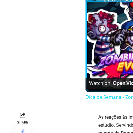
Watch on
Dica da Semana - Zom
As reações às i
SHARE
estúdio. Servind