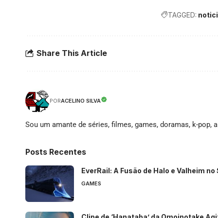
TAGGED:
notic
Share This Article
ACELINO SILVA
POR
Sou um amante de séries, filmes, games, doramas, k-pop, an
Posts Recentes
EverRail: A Fusão de Halo e Valheim n
GAMES
Clipe de ‘Hanataba’ da Omoinotake Agi