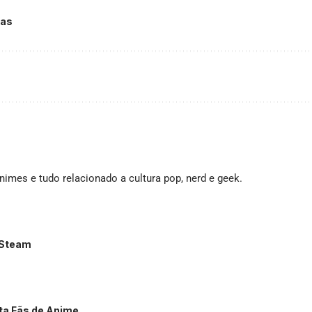
ias
imes e tudo relacionado a cultura pop, nerd e geek.
o Steam
ta Fãs de Anime