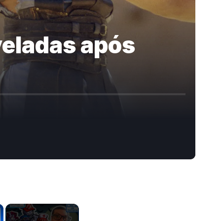
veladas após
×