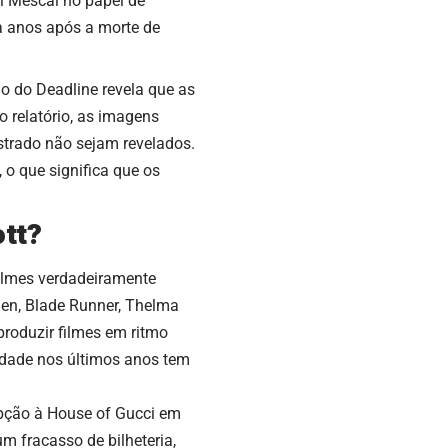
 Mescal no papel de
ia anos
após a morte de
rio do Deadline
revela que as
 relatório, as imagens
ostrado não sejam revelados
.
, o que significa que os
ott?
ilmes
verdadeiramente
ien, Blade Runner, Thelma
roduzir filmes em ritmo
idade nos últimos anos tem
cepção à House of Gucci em
um fracasso de bilheteria,