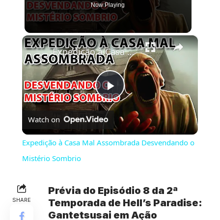
Now Playing
×
Expedição à Casa Mal Assombrada Desvendando o Mistério Sombrio
Play
Watch on
Video
Expedição à Casa Mal Assombrada Desvendando o
Mistério Sombrio
Prévia do Episódio 8 da 2ª
SHARE
Temporada de Hell’s Paradise:
Gantetsusai em Ação