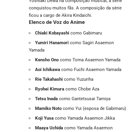
Yoshiaki Dewa na composição musical, a série
conquistou muitos fãs. A composição da série
ficou a cargo de Akira Kindaichi.
Elenco de Voz do Anime
Chiaki Kobayashi
como Gabimaru
Yumiri Hanamori
como Sagiri Asaemon
Yamada
Kensho Ono
como Toma Asaemon Yamada
Aoi Ichikawa
como Fuchi Asaemon Yamada
Rie Takahashi
como Yuzuriha
Ryohei Kimura
como Chobe Aza
Tetsu Inada
como Gantetsusai Tamiya
Mamiko Noto
como Yui (esposa de Gabimaru)
Koji Yusa
como Yamada Asaemon Jikka
Maaya Uchida
como Yamada Asaemon