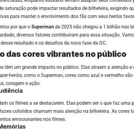
erenciadas, enquanto estúdios tentam adaptar seus conteúdos par
de saturação pode impactar resultados de bilheteira, exigindo q
ativas para manter o envolvimento dos fãs com seus heróis favor
untou por que o
Superman
de 2025 não chegou a 1 bilhão nas bi
dado, diversos fatores contribuíram para essa situação. Vamos
 desse resultado e os desafios da nova fase da DC.
o das cores vibrantes no público
tes têm um grande impacto no público. Elas atraem a atenção 
er-heróis, como o Superman, cores como azul e vermelho são e
ça, coragem e ação.
udiência
udam os filmes a se destacarem. Elas podem ser o que faz uma p
rtazes coloridos chamam mais atenção na bilheteira. As cores
ntos emocionantes nos filmes.
Memórias