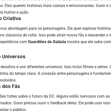
as. Eles querem histórias mais coesas e emocionantes. Gunn é c
ura humor e ação.
 Criativa
va abordagem para os personagens. Ele quer explorar históri
ns clássicos de volta. Isso pode atrair novos fãs e reacender o 
 experiência com
Guardiões da Galáxia
mostra que ele sabe como
o Universos
esafios é unir diferentes universos. Isso inclui filmes e séries.
linha do tempo clara. A conexão entre personagens é fundamenta
nvolvidos.
s dos Fãs
iões fortes sobre o futuro da DC. Alguns estão nervosos com a
mados. Gunn precisa ouvir o feedback deles. Ele pode usar iss
istar o público.