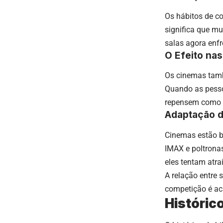
Os hábitos de c
significa que m
salas agora enf
O Efeito nas
Os cinemas tamb
Quando as pesso
repensem como 
Adaptação 
Cinemas estão b
IMAX e poltronas
eles tentam atrai
A relação entre
competição é aci
Históric