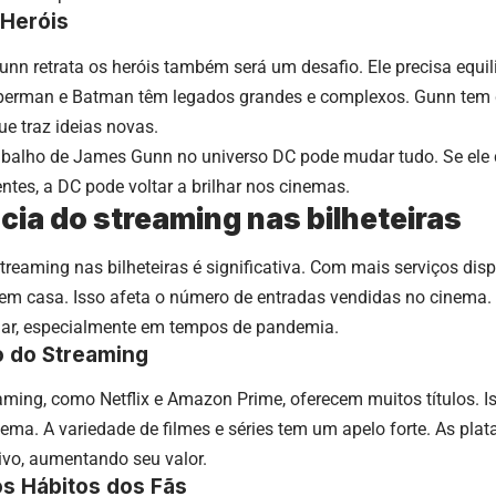
 Heróis
n retrata os heróis também será um desafio. Ele precisa equili
erman e Batman têm legados grandes e complexos. Gunn tem qu
 traz ideias novas.
abalho de James Gunn no universo DC pode mudar tudo. Se ele co
entes, a DC pode voltar a brilhar nos cinemas.
ncia do streaming nas bilheteiras
streaming nas bilheteiras é significativa. Com mais serviços dis
 em casa. Isso afeta o número de entradas vendidas no cinema.
ar, especialmente em tempos de pandemia.
 do Streaming
aming, como Netflix e Amazon Prime, oferecem muitos títulos. I
nema. A variedade de filmes e séries tem um apelo forte. As p
ivo, aumentando seu valor.
os Hábitos dos Fãs