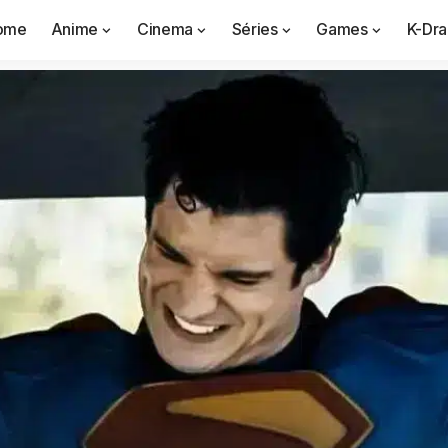
ome
Anime
Cinema
Séries
Games
K-Dr