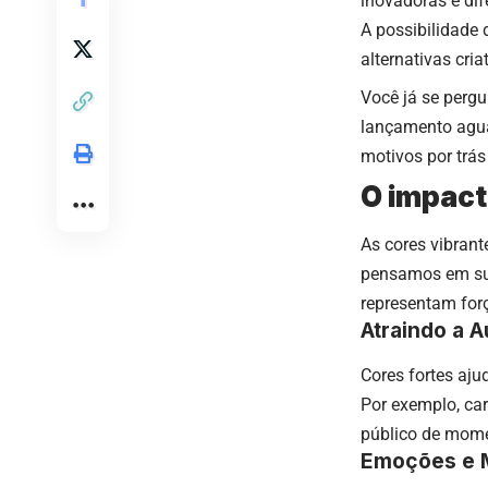
inovadoras e dif
A possibilidade 
alternativas cri
Você já se perg
lançamento aguar
motivos por trás
O impact
As cores vibran
pensamos em sup
representam for
Atraindo a A
Cores fortes aj
Por exemplo, ca
público de mome
Emoções e 