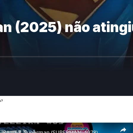
 (2025) não atingiu
s?
IRA #63. Superman (SUPERMAN, 1978)