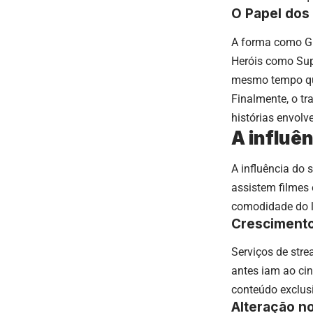
O Papel dos
A forma como Gun
Heróis como Sup
mesmo tempo que
Finalmente, o tr
histórias envolv
A influê
A influência do 
assistem filmes
comodidade do l
Crescimento
Serviços de stre
antes iam ao ci
conteúdo exclus
Alteração n