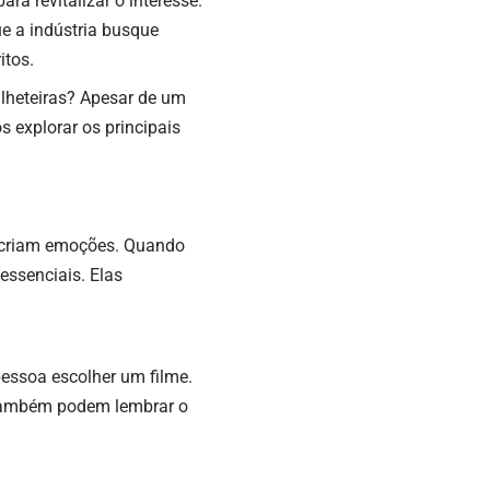
a revitalizar o interesse.
ue a indústria busque
itos.
lheteiras? Apesar de um
 explorar os principais
e criam emoções. Quando
ssenciais. Elas
essoa escolher um filme.
 também podem lembrar o