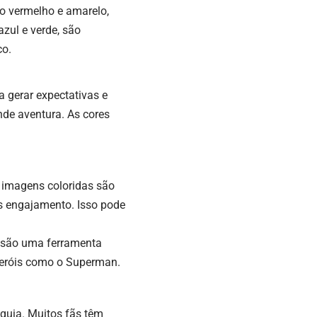
o vermelho e amarelo,
zul e verde, são
co.
 gerar expectativas e
nde aventura. As cores
 imagens coloridas são
s engajamento. Isso pode
s são uma ferramenta
heróis como o Superman.
nquia. Muitos fãs têm