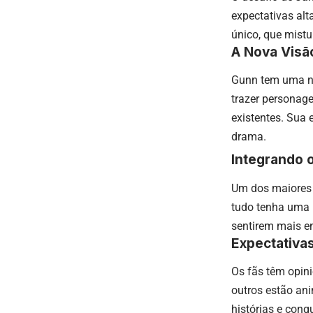
expectativas alt
único, que mist
A Nova Visão
Gunn tem uma no
trazer personage
existentes. Sua
drama.
Integrando 
Um dos maiores d
tudo tenha uma 
sentirem mais e
Expectativa
Os fãs têm opin
outros estão ani
histórias e conqu