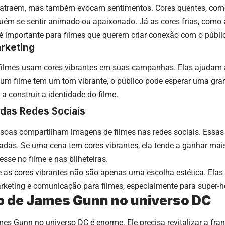
 atraem, mas também evocam sentimentos. Cores quentes, com
ém se sentir animado ou apaixonado. Já as cores frias, como a
é importante para filmes que querem criar conexão com o públi
rketing
 filmes usam cores vibrantes em suas campanhas. Elas ajudam a
 um filme tem um tom vibrante, o público pode esperar uma gra
 construir a identidade do filme.
 das Redes Sociais
ssoas compartilham imagens de filmes nas redes sociais. Essas
adas. Se uma cena tem cores vibrantes, ela tende a ganhar mai
esse no filme e nas bilheteiras.
e as cores vibrantes não são apenas uma escolha estética. Ela
keting e comunicação para filmes, especialmente para super-
o de James Gunn no universo DC
es Gunn no universo DC é enorme. Ele precisa revitalizar a fra