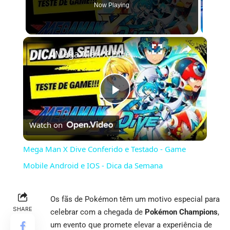
Now Playing
×
Mega Man X Dive Conferido e Testado - Game Mobile Android e IOS - Dica da Semana
Play
Watch on
Video
Mega Man X Dive Conferido e Testado - Game
Mobile Android e IOS - Dica da Semana
Os fãs de Pokémon têm um motivo especial para
SHARE
celebrar com a chegada de
Pokémon Champions
,
um evento que promete elevar a experiência de