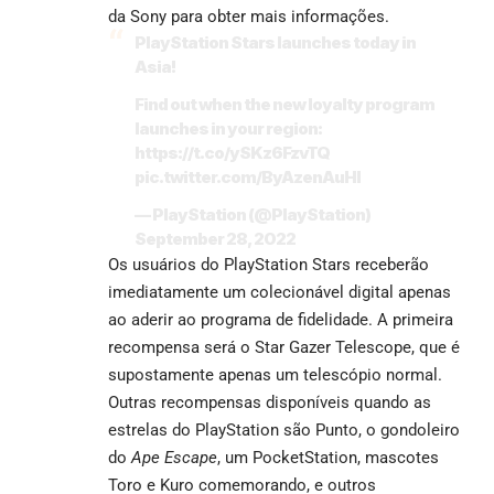
da Sony para obter mais informações.
PlayStation Stars launches today in
Asia!
Find out when the new loyalty program
launches in your region:
https://t.co/ySKz6FzvTQ
pic.twitter.com/ByAzenAuHl
— PlayStation (@PlayStation)
September 28, 2022
Os usuários do PlayStation Stars receberão
imediatamente um colecionável digital apenas
ao aderir ao programa de fidelidade. A primeira
recompensa será o Star Gazer Telescope, que é
supostamente apenas um telescópio normal.
Outras recompensas disponíveis quando as
estrelas do PlayStation são Punto, o gondoleiro
do
Ape Escape
, um PocketStation, mascotes
Toro e Kuro comemorando, e outros