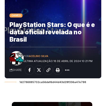
GAMES
PlayStation Stars: O que é e
data oficial revelada no
Brasil
POR
ACELINO SILVA
ÚLTIMA ATUALIZAÇÃO 18 DE ABRIL DE 2024 10:21 PM
SHARE
1d2786885702ca56def6d44d43d29f336a47e798