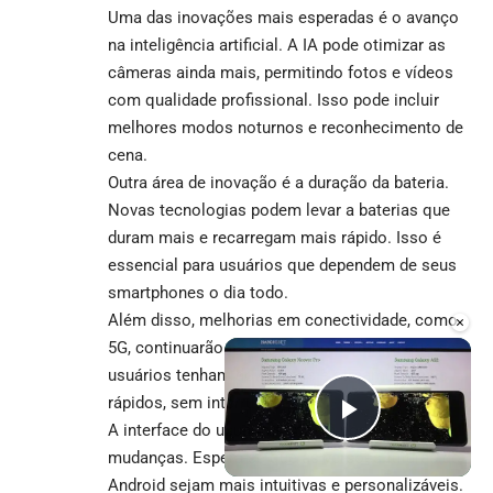
Uma das inovações mais esperadas é o avanço
na inteligência artificial. A IA pode otimizar as
câmeras ainda mais, permitindo fotos e vídeos
com qualidade profissional. Isso pode incluir
melhores modos noturnos e reconhecimento de
cena.
Outra área de inovação é a duração da bateria.
Novas tecnologias podem levar a baterias que
duram mais e recarregam mais rápido. Isso é
essencial para usuários que dependem de seus
smartphones o dia todo.
Além disso, melhorias em conectividade, como
×
5G, continuarão a evoluir. Isso permitirá que os
usuários tenham downloads e streaming mais
rápidos, sem interrupções.
A interface do usuário também pode passar por
Play Vid
mudanças. Espera-se que as versões futuras do
Android sejam mais intuitivas e personalizáveis.