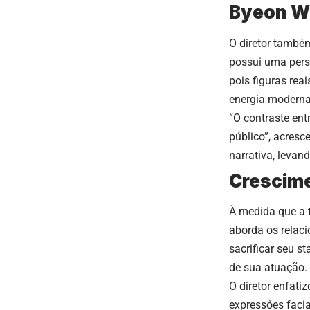
Byeon Wo
O diretor també
possui uma pers
pois figuras rea
energia moderna 
“O contraste ent
público”, acresc
narrativa, levan
Crescime
À medida que a t
aborda os relac
sacrificar seu s
de sua atuação.
O diretor enfati
expressões facia