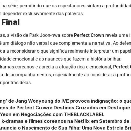
U na série, permitindo que os espectadores sintam a profundid
depender exclusivamente das palavras.
 Final
cas, a visão de Park Joon-hwa sobre
Perfect Crown
revela uma i
é um diálogo não verbal que complementa a narrativa. Ao defen
ida a reconsiderar o que significa realmente interpretar um pa
dade emocional e as nuances que fazem a história brilhar.
dramas coreanos e aprecia a atuação rica e emocional,
Perfect
ista de acompanhamentos, especialmente ao considerar a profun
r por trás delas.
ing’ de Jang Wonyoung do IVE provoca indignação: o q
ens de Perfect Crown: Destinos Cruzados em Destaque
 Yeon em Negociações com THEBLACKLABEL
 k-dramas e filmes coreanos na Netflix em Setembro de
Anuncia o Nascimento de Sua Filha: Uma Nova Estrela Br