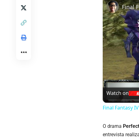
Watch on
Final Fantasy I
O drama
Perfec
entrevista reali