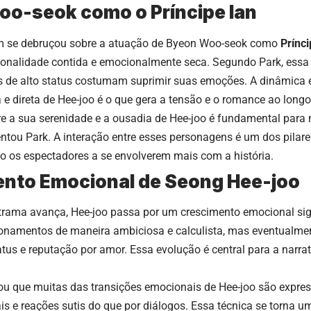
o-seok como o Príncipe Ian
m se debruçou sobre a atuação de Byeon Woo-seok como
Prínci
onalidade contida e emocionalmente seca. Segundo Park, essa e
is de alto status costumam suprimir suas emoções. A dinâmica e
e direta de Hee-joo é o que gera a tensão e o romance ao longo
re a sua serenidade e a ousadia de Hee-joo é fundamental para 
entou Park. A interação entre esses personagens é um dos pilar
do os espectadores a se envolverem mais com a história.
nto Emocional de Seong Hee-joo
rama avança, Hee-joo passa por um crescimento emocional signif
ionamentos de maneira ambiciosa e calculista, mas eventualme
tatus e reputação por amor. Essa evolução é central para a narrat
zou que muitas das transições emocionais de Hee-joo são expre
is e reações sutis do que por diálogos. Essa técnica se torna um