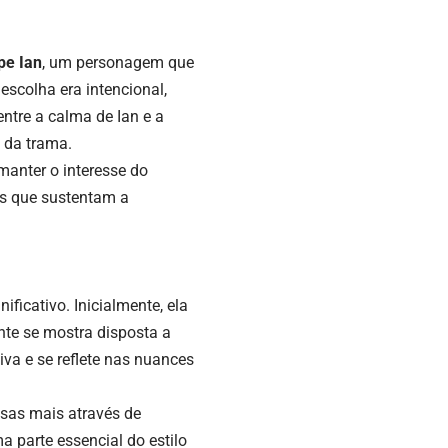
pe Ian
, um personagem que
scolha era intencional,
ntre a calma de Ian e a
 da trama.
manter o interesse do
es que sustentam a
icativo. Inicialmente, ela
nte se mostra disposta a
iva e se reflete nas nuances
ssas mais através de
a parte essencial do estilo