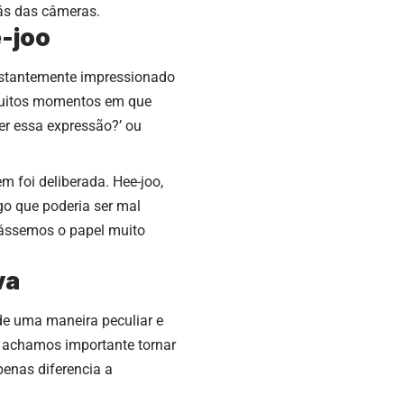
rás das câmeras.
-joo
onstantemente impressionado
uitos momentos em que
zer essa expressão?’ ou
 foi deliberada. Hee-joo,
lgo que poderia ser mal
rnássemos o papel muito
va
de uma maneira peculiar e
 achamos importante tornar
enas diferencia a