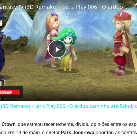
Final Fantasy IV (3D Remake) - Let's Play 006 - O árduo caminho até Fabul, seja bem-vindo Yang
Play
Video
V (3D Remake) - Let's Play 006 - O árduo caminho até Fabul,
t Crown
, que estreou recentemente, dividiu opiniões entre os e
zada em 19 de maio, o diretor
Park Joon-hwa
abordou as controv