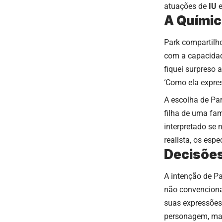
atuações de
IU
A Químic
Park compartilh
com a capacidad
fiquei surpreso 
‘Como ela expre
A escolha de Pa
filha de uma fam
interpretado se 
realista, os esp
Decisões
A intenção de P
não convenciona
suas expressões
personagem, mas