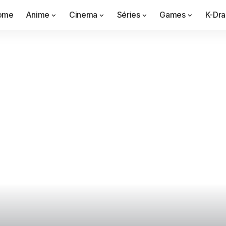
ome
Anime
Cinema
Séries
Games
K-Dr