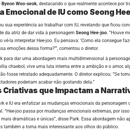
e
Byeon Woo-seok
, destacando o que realmente acontece por t
a Emocional de IU como Seong Hee
ou sua experiência ao trabalhar com IU, revelando que ficou c
e da atriz de dar vida à personagem
Seong Hee-joo
. “Houve m
ao vê-la interpretar Hee-joo. Eu pensava: ‘Como ela consegue fa
ssa emoções dessa forma?’”, comentou o diretor.
rk para dar uma abordagem mais multidimensional à personagem
ília chaebol, vive uma luta interna entre a ambição e o amor, a
não fosse retratado adequadamente. O diretor explicou: “Se to
ectadores poderiam acabar não gostando dela.”
 Criativas que Impactam a Narrati
ark e IU era enfatizar as mudanças emocionais da personagem 
l. “Hee-joo passa por mudanças emocionais extremas, por isso
 mais dramáticas e únicas”, disse Park. Essa abordagem não ap
 também a torna mais interessante aos olhos do público.