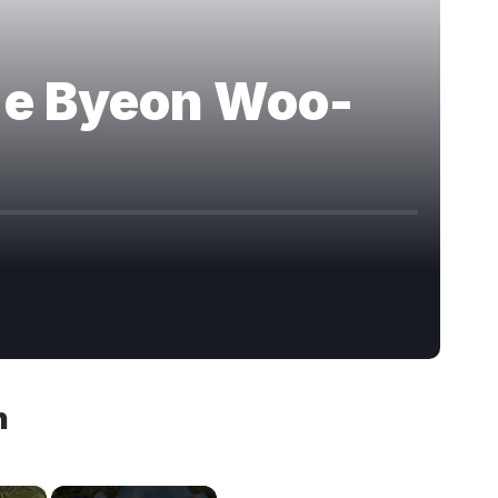
U e Byeon Woo-
n
×