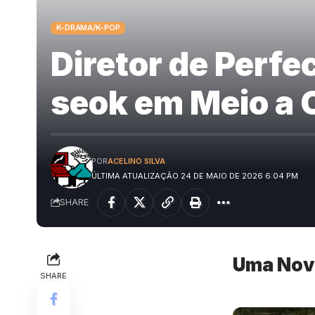
K-DRAMA/K-POP
Diretor de Perf
seok em Meio a 
POR
ACELINO SILVA
ÚLTIMA ATUALIZAÇÃO 24 DE MAIO DE 2026 6:04 PM
SHARE
Uma Nova
SHARE