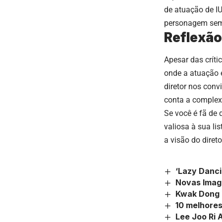
de atuação de I
personagem sem 
Reflexão
Apesar das críti
onde a atuação 
diretor nos conv
conta a complexi
Se você é fã de 
valiosa à sua l
a visão do direto
‘Lazy Danc
Novas Imag
Kwak Dong
10 melhores
Lee Joo Ri 