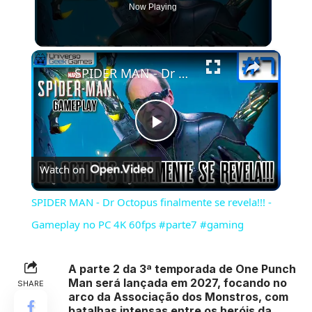
Now Playing
×
SPIDER MAN - Dr Octopus finalmente se revela!!! - Gameplay no PC 4K 60fps #parte7 #gaming
Play
Watch on
Video
SPIDER MAN - Dr Octopus finalmente se revela!!! -
Gameplay no PC 4K 60fps #parte7 #gaming
A parte 2 da 3ª temporada de One Punch
Man será lançada em 2027, focando no
SHARE
arco da Associação dos Monstros, com
batalhas intensas entre os heróis da