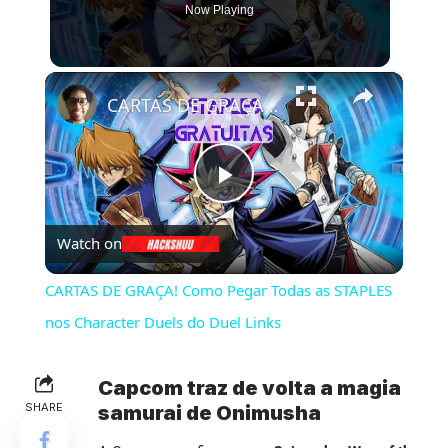
Now Playing
×
CARTAS DE GRAÇA! Como Pegar Todas as STAPLES nos Character Duels do Duel Links
Play
Watch on
Video
CARTAS DE GRAÇA! Como Pegar Todas as STAPLES
nos Character Duels do Duel Links
Capcom traz de volta a magia
SHARE
samurai de Onimusha