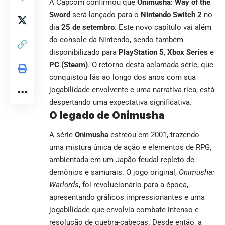
A Capcom confirmou que
Onimusha: Way of the
Sword
será lançado para o
Nintendo Switch 2
no
dia
25 de setembro
. Este novo capítulo vai além
do console da Nintendo, sendo também
disponibilizado para
PlayStation 5
,
Xbox Series
e
PC (Steam)
. O retorno desta aclamada série, que
conquistou fãs ao longo dos anos com sua
jogabilidade envolvente e uma narrativa rica, está
despertando uma expectativa significativa.
O legado de Onimusha
A série
Onimusha
estreou em 2001, trazendo
uma mistura única de ação e elementos de RPG,
ambientada em um Japão feudal repleto de
demônios e samurais. O jogo original,
Onimusha:
Warlords
, foi revolucionário para a época,
apresentando gráficos impressionantes e uma
jogabilidade que envolvia combate intenso e
resolução de quebra-cabeças. Desde então, a