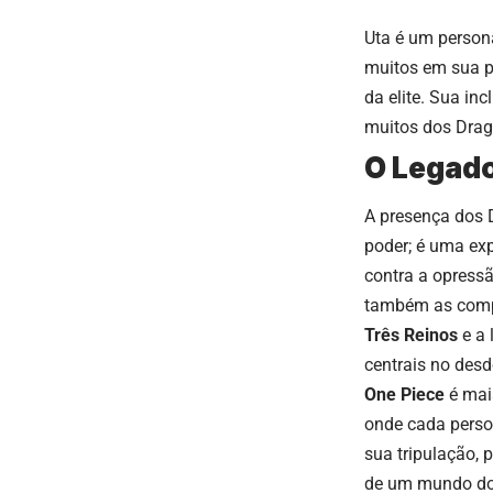
Uta é um person
muitos em sua po
da elite. Sua in
muitos dos Drag
O Legado
A presença dos 
poder; é uma exp
contra a opress
também as compl
Três Reinos
e a 
centrais no desd
One Piece
é mais
onde cada perso
sua tripulação,
de um mundo dom