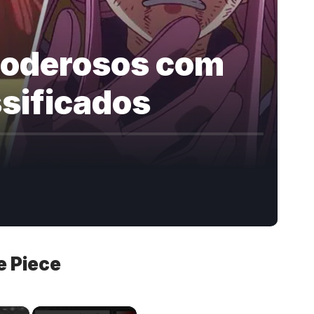
Poderosos com
ssificados
e Piece
×