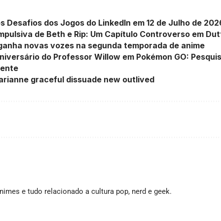
 Desafios dos Jogos do LinkedIn em 12 de Julho de 202
mpulsiva de Beth e Rip: Um Capítulo Controverso em Du
8 ganha novas vozes na segunda temporada de anime
Aniversário do Professor Willow em Pokémon GO: Pesqu
tente
rianne graceful dissuade new outlived
imes e tudo relacionado a cultura pop, nerd e geek.