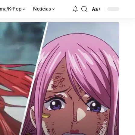
ama/K-Pop
Notícias
Aa