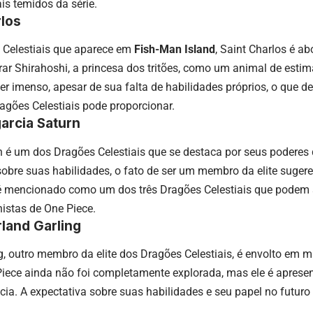
is temidos da série.
rlos
Celestiais que aparece em
Fish-Man Island
, Saint Charlos é a
rar Shirahoshi, a princesa dos tritões, como um animal de esti
 imenso, apesar de sua falta de habilidades próprios, o que d
agões Celestiais pode proporcionar.
garcia Saturn
n é um dos Dragões Celestiais que se destaca por seus podere
obre suas habilidades, o fato de ser um membro da elite sugere
 é mencionado como um dos três Dragões Celestiais que podem 
istas de One Piece.
rland Garling
g, outro membro da elite dos Dragões Celestiais, é envolto em mi
 Piece ainda não foi completamente explorada, mas ele é apres
ia. A expectativa sobre suas habilidades e seu papel no futuro