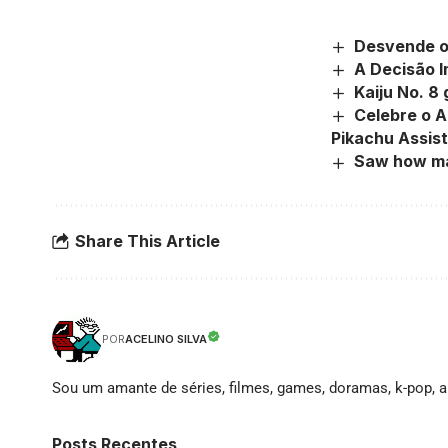
Desvende os
A Decisão I
Kaiju No. 
Celebre o 
Pikachu Assis
Saw how ma
Share This Article
ACELINO SILVA
POR
Sou um amante de séries, filmes, games, doramas, k-pop, an
Posts Recentes