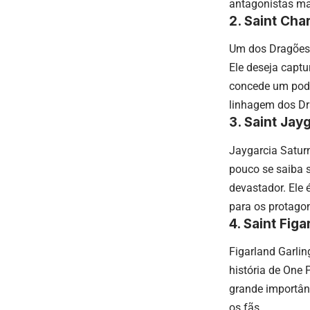
antagonistas ma
2. Saint Cha
Um dos Dragões 
Ele deseja captu
concede um poder
linhagem dos Dr
3. Saint Jay
Jaygarcia Satur
pouco se saiba s
devastador. Ele
para os protagon
4. Saint Figa
Figarland Garlin
história de One
grande importânc
os fãs.