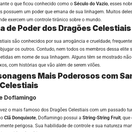
rante o que ficou conhecido como o
Século do Vazio
, esses nob
eles possuem um poder que emana de sua linhagem. Muitos dele
onde exercem um controle tirânico sobre o mundo.
a de Poder dos Dragões Celestiais
stiais são conhecidos por sua arrogância e crueldade, frequen
ubjugar os outros. Contudo, nem todos os membros dessa elite 
etidas em nome de sua linhagem. Alguns têm se mostrado não
s, com histórias que vão além de serem vilões.
rsonagens Mais Poderosos com Sa
Celestiais
te Doflamingo
lvez o mais famoso dos Dragões Celestiais com um passado tu
do
Clã Donquixote
, Doflamingo possui a
String-String Fruit
, que
mente perigosa. Sua habilidade de controle e sua natureza ma