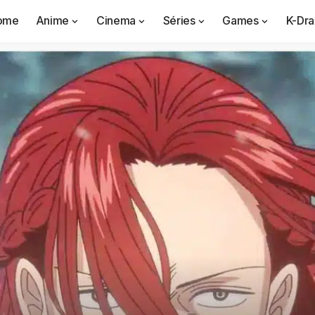
ome
Anime
Cinema
Séries
Games
K-Dr