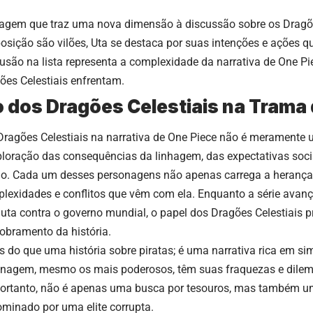
agem que traz uma nova dimensão à discussão sobre os Dragõe
sição são vilões, Uta se destaca por suas intenções e ações q
clusão na lista representa a complexidade da narrativa de One Pie
ões Celestiais enfrentam.
 dos Dragões Celestiais na Trama 
Dragões Celestiais na narrativa de One Piece não é meramente 
loração das consequências da linhagem, das expectativas sociai
ão. Cada um desses personagens não apenas carrega a herança
exidades e conflitos que vêm com ela. Enquanto a série avan
luta contra o governo mundial, o papel dos Dragões Celestiais
obramento da história.
 do que uma história sobre piratas; é uma narrativa rica em sim
nagem, mesmo os mais poderosos, têm suas fraquezas e dilema
 portanto, não é apenas uma busca por tesouros, mas também uma
inado por uma elite corrupta.