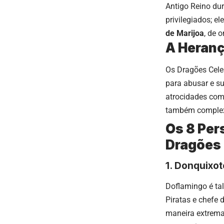
Antigo Reino du
privilegiados; 
de Marijoa
, de 
A Heranç
Os Dragões Cele
para abusar e s
atrocidades com
também complexo
Os 8 Pe
Dragões 
1. Donquixo
Doflamingo é ta
Piratas e chefe 
maneira extrema