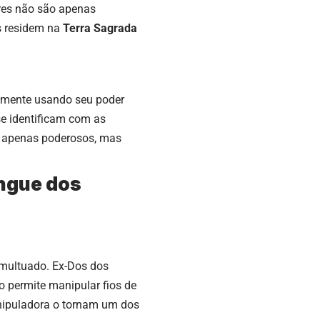
res não são apenas
s residem na
Terra Sagrada
temente usando seu poder
se identificam com as
 apenas poderosos, mas
ngue dos
multuado. Ex-Dos dos
 o permite manipular fios de
nipuladora o tornam um dos