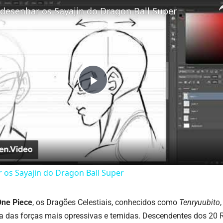
esenhar os Sayajin do Dragon Ball Super
Play
Video
os Sayajin do Dragon Ball Super
One Piece
, os Dragões Celestiais, conhecidos como
Tenryuubito
 das forças mais opressivas e temidas. Descendentes dos 20 R