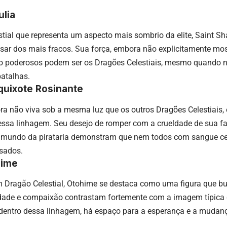
ulia
ial que representa um aspecto mais sombrio da elite, Saint Sh
sar dos mais fracos. Sua força, embora não explicitamente mos
o poderosos podem ser os Dragões Celestiais, mesmo quando n
batalhas.
quixote Rosinante
a não viva sob a mesma luz que os outros Dragões Celestiais, 
ssa linhagem. Seu desejo de romper com a crueldade de sua f
 mundo da pirataria demonstram que nem todos com sangue ce
sados.
hime
m Dragão Celestial, Otohime se destaca como uma figura que b
ndade e compaixão contrastam fortemente com a imagem típica d
dentro dessa linhagem, há espaço para a esperança e a mudan