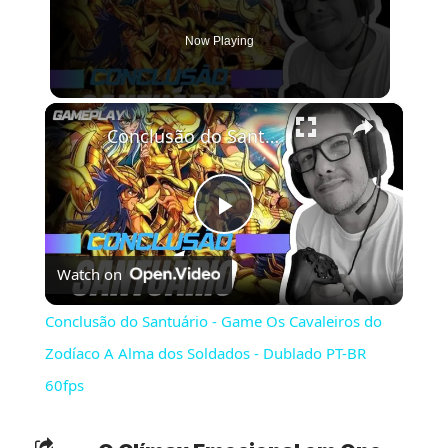
Now Playing
×
Conclusão do Santuário - Game Os Cavaleiros do Zodíaco A Alma dos Soldados - Dublado PT-BR 60fps
Play
Watch on
Video
Conclusão do Santuário - Game Os Cavaleiros do
Zodíaco A Alma dos Soldados - Dublado PT-BR
60fps