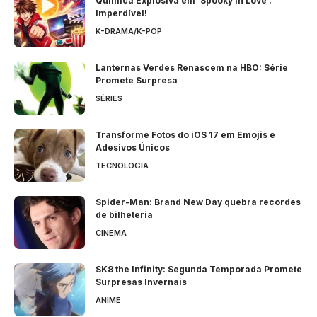
Química Explosiva em ‘Spooky in Love’:
Imperdível!
K-DRAMA/K-POP
Lanternas Verdes Renascem na HBO: Série
Promete Surpresa
SÉRIES
Transforme Fotos do iOS 17 em Emojis e
Adesivos Únicos
TECNOLOGIA
Spider-Man: Brand New Day quebra recordes
de bilheteria
CINEMA
SK8 the Infinity: Segunda Temporada Promete
Surpresas Invernais
ANIME