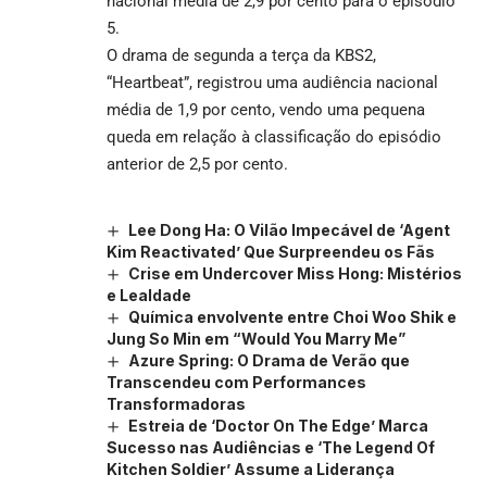
nacional média de 2,9 por cento para o episódio
5.
O drama de segunda a terça da KBS2,
“Heartbeat”, registrou uma audiência nacional
média de 1,9 por cento, vendo uma pequena
queda em relação à classificação do episódio
anterior de 2,5 por cento.
Lee Dong Ha: O Vilão Impecável de ‘Agent
Kim Reactivated’ Que Surpreendeu os Fãs
Crise em Undercover Miss Hong: Mistérios
e Lealdade
Química envolvente entre Choi Woo Shik e
Jung So Min em “Would You Marry Me”
Azure Spring: O Drama de Verão que
Transcendeu com Performances
Transformadoras
Estreia de ‘Doctor On The Edge’ Marca
Sucesso nas Audiências e ‘The Legend Of
Kitchen Soldier’ Assume a Liderança