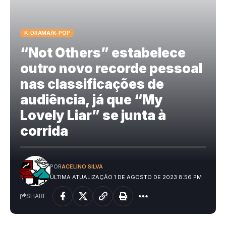
K-DRAMA/K-POP
“Not Others” estabelece
outro novo recorde pessoal
nas classificações de
audiência, já que “My
Lovely Liar” se junta à
corrida
POR
ACELINO SILVA
ÚLTIMA ATUALIZAÇÃO 1 DE AGOSTO DE 2023 8:56 PM
SHARE