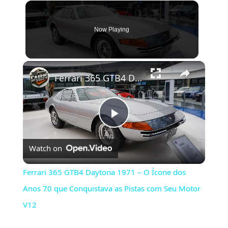
Now Playing
×
Ferrari 365 GTB4 Daytona 1971 – O Ícone dos Anos 70 que Conquistava as Pistas com Seu Motor V12
Play
Watch on
Video
Ferrari 365 GTB4 Daytona 1971 – O Ícone dos
Anos 70 que Conquistava as Pistas com Seu Motor
V12