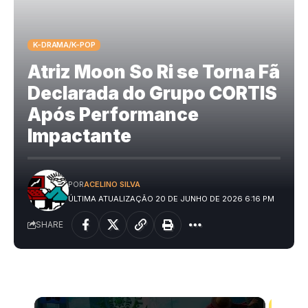
K-DRAMA/K-POP
Atriz Moon So Ri se Torna Fã
Declarada do Grupo CORTIS
Após Performance
Impactante
POR
ACELINO SILVA
ÚLTIMA ATUALIZAÇÃO 20 DE JUNHO DE 2026 6:16 PM
SHARE