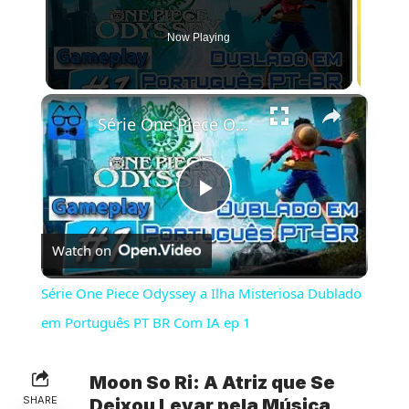
Now Playing
×
Série One Piece Odyssey a Ilha Misteriosa Dublado em Português PT BR Com IA ep 1
Play
Watch on
Video
Série One Piece Odyssey a Ilha Misteriosa Dublado
em Português PT BR Com IA ep 1
Moon So Ri: A Atriz que Se
SHARE
Deixou Levar pela Música