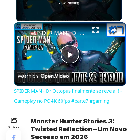
Now Playing
×
SPIDER MAN - Dr Octopus finalmente se revela!!! - Gameplay no PC 4K 60fps #parte7 #gaming
Play
Watch on
Video
SPIDER MAN - Dr Octopus finalmente se revela!!! -
Gameplay no PC 4K 60fps #parte7 #gaming
Monster Hunter Stories 3:
SHARE
Twisted Reflection – Um Novo
Sucesso em 2026