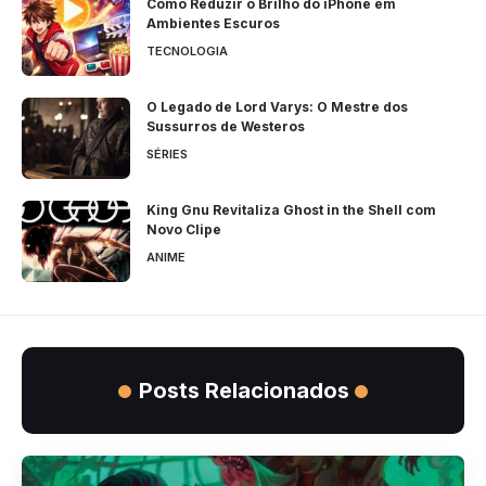
Como Reduzir o Brilho do iPhone em
Ambientes Escuros
TECNOLOGIA
O Legado de Lord Varys: O Mestre dos
Sussurros de Westeros
SÉRIES
King Gnu Revitaliza Ghost in the Shell com
Novo Clipe
ANIME
Posts Relacionados