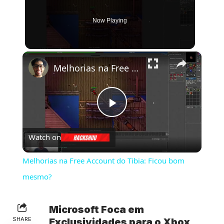
Now Playing
×
Melhorias na Free Account do Tibia: Ficou bom mesmo?
Play
Watch on
Video
Melhorias na Free Account do Tibia: Ficou bom
mesmo?
Microsoft Foca em
SHARE
Exclusividades para o Xbox