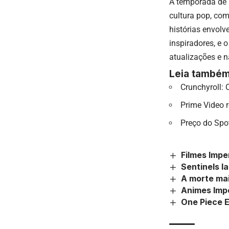
A temporada de 
cultura pop, co
histórias envolv
inspiradores, e 
atualizações e 
Leia também
Crunchyroll:
Prime Video r
Preço do Spo
Filmes Impe
Sentinels l
A morte mai
Animes Imp
One Piece E