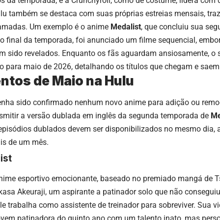
s da temporada, e a Crunchyroll, como de costume, lidera com
ulu também se destaca com suas próprias estreias mensais, tra
lamadas. Um exemplo é o anime
Medalist
, que concluiu sua s
o final da temporada, foi anunciado um filme sequencial, embo
m sido revelados. Enquanto os fãs aguardam ansiosamente, o si
 para maio de 2026, detalhando os títulos que chegam e saem
tos de Maio na Hulu
enha sido confirmado nenhum novo anime para adição ou remo
smitir a versão dublada em inglês da segunda temporada de
Me
episódios dublados devem ser disponibilizados no mesmo dia, a 
is de um mês.
ist
ime esportivo emocionante, baseado no premiado mangá de T
asa Akeuraji, um aspirante a patinador solo que não conseguiu
ele trabalha como assistente de treinador para sobreviver. Sua v
ovem patinadora do quinto ano com um talento inato, mas perso