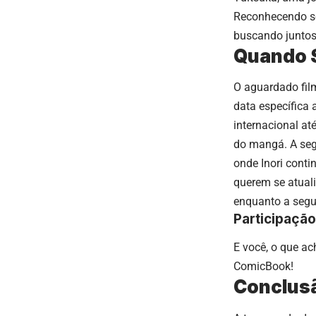
Reconhecendo se
buscando juntos
Quando S
O aguardado fil
data específica
internacional at
do mangá. A seg
onde Inori conti
querem se atuali
enquanto a segu
Participação
E você, o que a
ComicBook!
Conclus