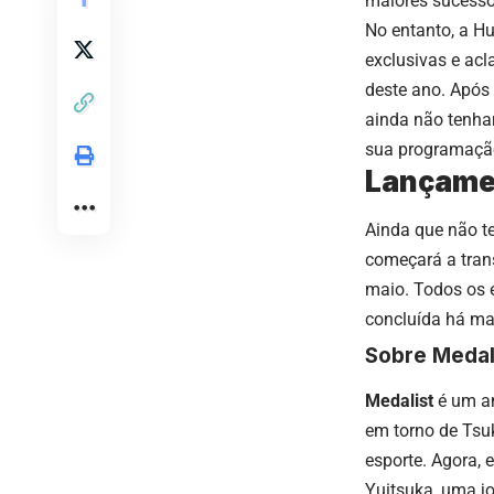
maiores sucesso
No entanto, a H
exclusivas e ac
deste ano. Após 
ainda não tenha
sua programação
Lançamen
Ainda que não t
começará a tran
maio. Todos os 
concluída há ma
Sobre Medal
Medalist
é um an
em torno de Tsuk
esporte. Agora, 
Yuitsuka, uma j