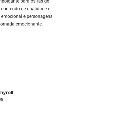
mpolgante para os fãs de
 conteúdo de qualidade e
a emocional e personagens
 jornada emocionante.
hyroll
ta