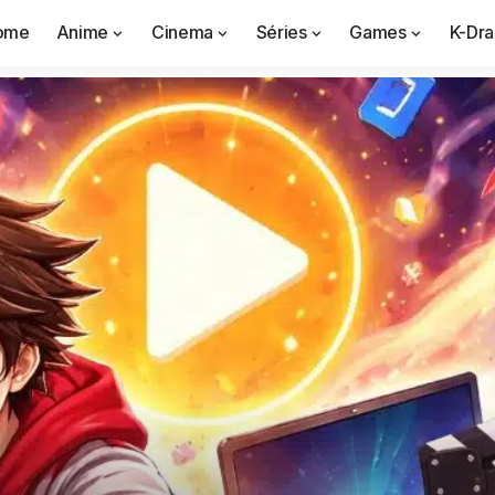
ome
Anime
Cinema
Séries
Games
K-Dr