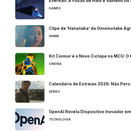
EverRail: A Fusão de Halo e Valheim n
GAMES
Clipe de ‘Hanataba’ da Omoinotake Agi
ANIME
Kit Connor é o Novo Ciclope no MCU: O
CINEMA
Calendário de Estreias 2026: Não Perc
SÉRIES
OpenAI Revela Dispositivo Inovador e
TECNOLOGIA