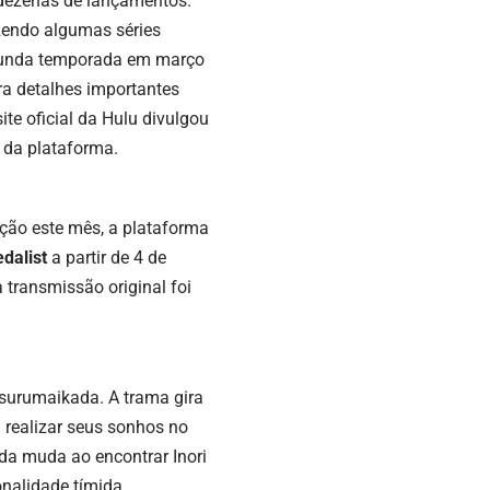
 dezenas de lançamentos.
zendo algumas séries
egunda temporada em março
ra detalhes importantes
te oficial da Hulu divulgou
 da plataforma.
ção este mês, a plataforma
dalist
a partir de 4 de
transmissão original foi
surumaikada. A trama gira
 realizar seus sonhos no
ida muda ao encontrar Inori
nalidade tímida.