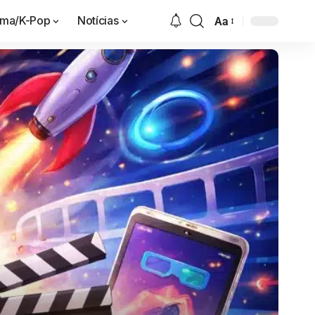
ama/K-Pop
Notícias
Aa