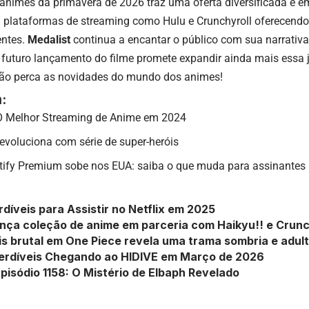
animes da primavera de 2026 traz uma oferta diversificada e e
m plataformas de streaming como Hulu e Crunchyroll oferecendo
entes.
Medalist
continua a encantar o público com sua narrativ
o futuro lançamento do filme promete expandir ainda mais essa
não perca as novidades do mundo dos animes!
:
 O Melhor Streaming de Anime em 2024
evoluciona com série de super-heróis
tify Premium sobe nos EUA: saiba o que muda para assinantes
rdíveis para Assistir no Netflix em 2025
ança coleção de anime em parceria com Haikyu!! e Crunc
s brutal em One Piece revela uma trama sombria e adul
erdíveis Chegando ao HIDIVE em Março de 2026
pisódio 1158: O Mistério de Elbaph Revelado