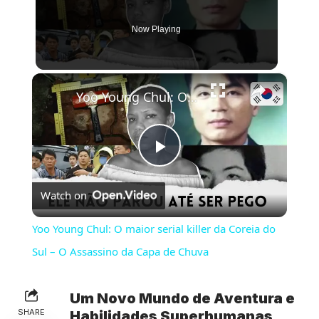
Now Playing
×
Yoo Young Chul: O maior serial killer da Coreia do Sul – O Assassino da Capa de Chuva
Play
Watch on
Video
Yoo Young Chul: O maior serial killer da Coreia do
Sul – O Assassino da Capa de Chuva
Um Novo Mundo de Aventura e
SHARE
Habilidades Superhumanas