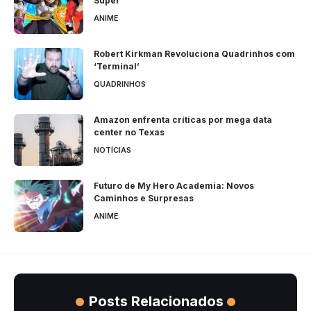
Super
ANIME
Robert Kirkman Revoluciona Quadrinhos com
‘Terminal’
QUADRINHOS
Amazon enfrenta críticas por mega data
center no Texas
NOTÍCIAS
Futuro de My Hero Academia: Novos
Caminhos e Surpresas
ANIME
Posts Relacionados