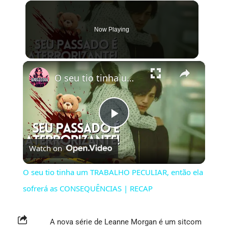
Now Playing
×
O seu tio tinha um TRABALHO PECULIAR, então ela sofrerá as CONSEQUÊNCIAS | RECAP
Play
Watch on
Video
O seu tio tinha um TRABALHO PECULIAR, então ela
sofrerá as CONSEQUÊNCIAS | RECAP
A nova série de Leanne Morgan é um sitcom