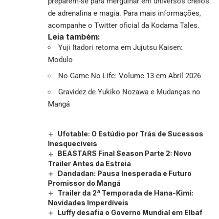
preparem-se para mergulhar em universos cheios
de adrenalina e magia. Para mais informações,
acompanhe o Twitter oficial da Kodama Tales.
Leia também:
Yuji Itadori retorna em Jujutsu Kaisen:
Modulo
No Game No Life: Volume 13 em Abril 2026
Gravidez de Yukiko Nozawa e Mudanças no
Mangá
Ufotable: O Estúdio por Trás de Sucessos
Inesquecíveis
BEASTARS Final Season Parte 2: Novo
Trailer Antes da Estreia
Dandadan: Pausa Inesperada e Futuro
Promissor do Mangá
Trailer da 2ª Temporada de Hana-Kimi:
Novidades Imperdíveis
Luffy desafia o Governo Mundial em Elbaf