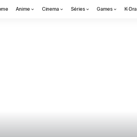
ome
Anime
Cinema
Séries
Games
K-Dr