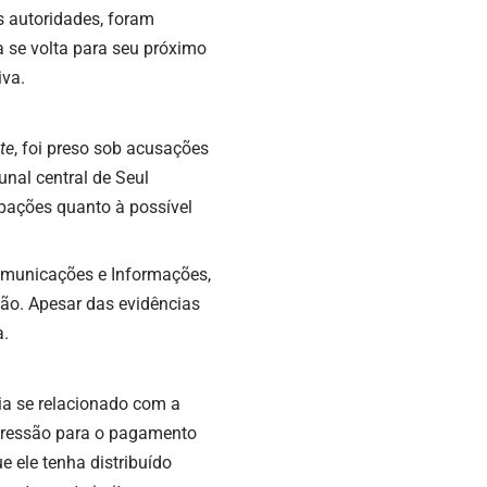
s autoridades, foram
 se volta para seu próximo
iva.
te
, foi preso sob acusações
nal central de Seul
pações quanto à possível
omunicações e Informações,
rção. Apesar das evidências
a.
ia se relacionado com a
 pressão para o pagamento
e ele tenha distribuído