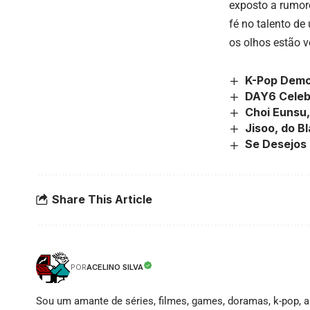
exposto a rumore
fé no talento de
os olhos estão v
K-Pop Demo
DAY6 Celeb
Choi Eunsu,
Jisoo, do B
Se Desejos
Share This Article
ACELINO SILVA
POR
Sou um amante de séries, filmes, games, doramas, k-pop, an