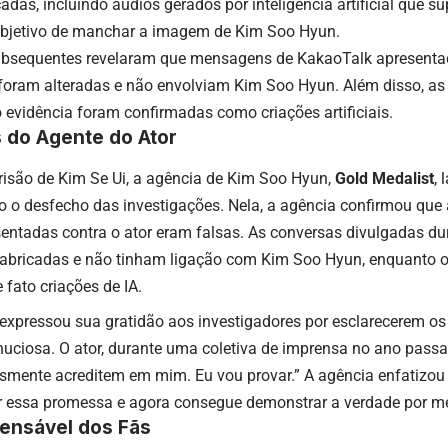
adas, incluindo áudios gerados por inteligência artificial que
 objetivo de manchar a imagem de Kim Soo Hyun.
ubsequentes revelaram que mensagens de KakaoTalk apresent
foram alteradas e não envolviam Kim Soo Hyun. Além disso, as
evidência foram confirmadas como criações artificiais.
 do Agente do Ator
risão de Kim Se Ui, a agência de Kim Soo Hyun,
Gold Medalist
,
o o desfecho das investigações. Nela, a agência confirmou que
entadas contra o ator eram falsas. As conversas divulgadas du
abricadas e não tinham ligação com Kim Soo Hyun, enquanto o
fato criações de IA.
 expressou sua gratidão aos investigadores por esclarecerem os
uciosa. O ator, durante uma coletiva de imprensa no ano passa
esmente acreditem em mim. Eu vou provar.” A agência enfatizo
r essa promessa e agora consegue demonstrar a verdade por me
pensável dos Fãs