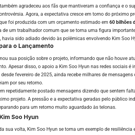
 também agradeceu aos fãs que mantiveram a confiança e o su
ontrovérsia. Agora, a expectativa cresce em torno do próximo pro
, que foi produzida com um orçamento estimado em
60 bilhões
ria de um trabalhador comum que se torna uma figura important
os, havia sido adiado devido às polêmicas envolvendo Kim Soo H
 para o Lançamento
rmou sua posição sobre o projeto, informando que não houve at
to. Apesar disso, o apoio a Kim Soo Hyun nas redes sociais é in
vo desde fevereiro de 2025, ainda recebe milhares de mensagens
iam por seu retorno.
êm repetidamente postado mensagens dizendo que sentem falta
ximo projeto. A pressão e a expectativa geradas pelo público 
reparando para um retorno muito aguardado às telonas.
 Kim Soo Hyun
a sua volta, Kim Soo Hyun se torna um exemplo de resiliência