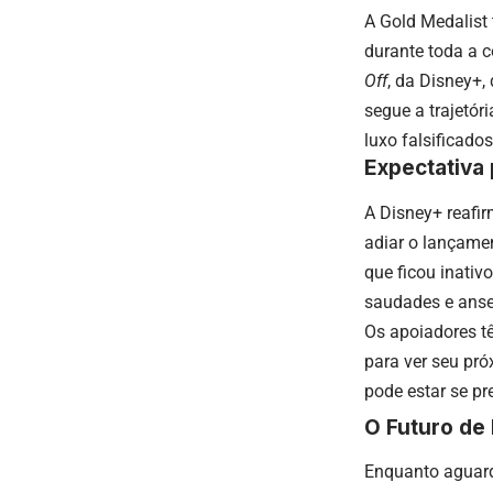
A Gold Medalist
durante toda a c
Off
, da Disney+
segue a trajetó
luxo falsificad
Expectativa
A Disney+ reafi
adiar o lançamen
que ficou inati
saudades e anse
Os apoiadores t
para ver seu pró
pode estar se p
O Futuro de
Enquanto aguard