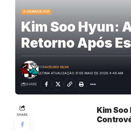
K-DRAMA/K-POP
Kim Soo Hyun: Ap
Retorno Após Es
POR
ACELINO SILVA
ÚLTIMA ATUALIZAÇÃO 31 DE MAIO DE 2026 4:49 AM
SHARE
Kim Soo 
SHARE
Contrové