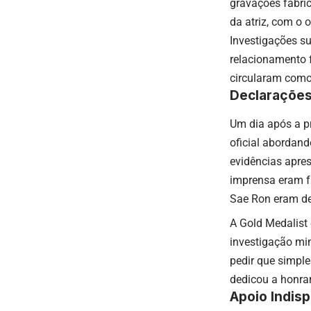
gravações fabric
da atriz, com o
Investigações s
relacionamento 
circularam como 
Declarações
Um dia após a p
oficial abordand
evidências apres
imprensa eram f
Sae Ron eram de 
A Gold Medalist
investigação min
pedir que simpl
dedicou a honra
Apoio Indis