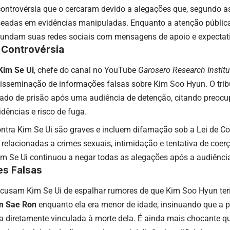
ontrovérsia que o cercaram devido a alegações que, segundo a
seadas em evidências manipuladas. Enquanto a atenção pública
 inundam suas redes sociais com mensagens de apoio e expectat
 Controvérsia
Kim Se Ui
, chefe do canal no YouTube
Garosero Research Institu
isseminação de informações falsas sobre Kim Soo Hyun. O tribu
do de prisão após uma audiência de detenção, citando preocu
idências e risco de fuga.
ntra Kim Se Ui são graves e incluem difamação sob a Lei de C
s relacionadas a crimes sexuais, intimidação e tentativa de coe
im Se Ui continuou a negar todas as alegações após a audiênci
s Falsas
cusam Kim Se Ui de espalhar rumores de que Kim Soo Hyun ter
m Sae Ron
enquanto ela era menor de idade, insinuando que a
ia diretamente vinculada à morte dela. É ainda mais chocante qu