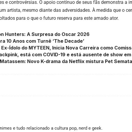
s e controvérsias. O apoio contínuo de seus fãs demonstra a i
 um artista, mesmo diante das adversidades. À medida que o cen
oltados para o que o futuro reserva para este amado ator.
n Hunters: A Surpresa do Oscar 2026
ra 10 Anos com Turnê ‘The Decade’
 Ex-Ídolo do MYTEEN, Inicia Nova Carreira como Comissá
lackpink, está com COVID-19 e está ausente de show e
 Matassem: Novo K-drama da Netflix mistura Pet Semata
imes e tudo relacionado a cultura pop, nerd e geek.