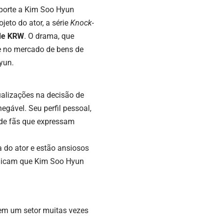
porte a Kim Soo Hyun
jeto do ator, a série
Knock-
 de KRW
. O drama, que
e no mercado de bens de
yun.
ualizações na decisão de
egável. Seu perfil pessoal,
 de fãs que expressam
 do ator e estão ansiosos
indicam que Kim Soo Hyun
 em um setor muitas vezes