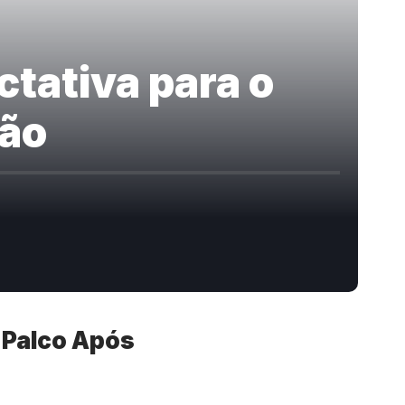
tativa para o
ção
 Palco Após