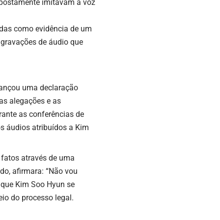
 supostamente imitavam a voz
adas como evidência de um
 gravações de áudio que
 lançou uma declaração
 as alegações e as
rante as conferências de
s áudios atribuídos a Kim
 fatos através de uma
do, afirmara: “Não vou
u que Kim Soo Hyun se
io do processo legal.