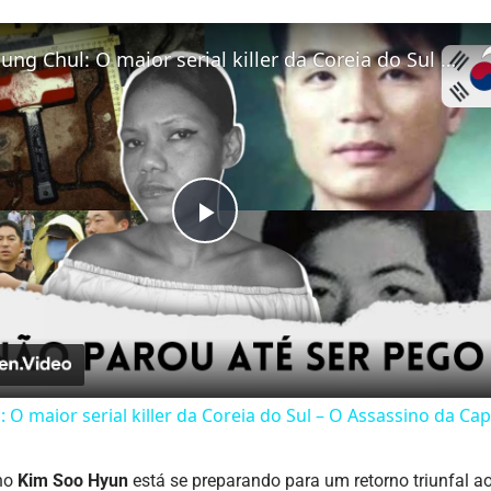
Yoo Young Chul: O maior serial killer da Coreia do Sul – O Assassino da Capa de Chuva
Play
Video
 O maior serial killer da Coreia do Sul – O Assassino da Ca
ano
Kim Soo Hyun
está se preparando para um retorno triunfal a