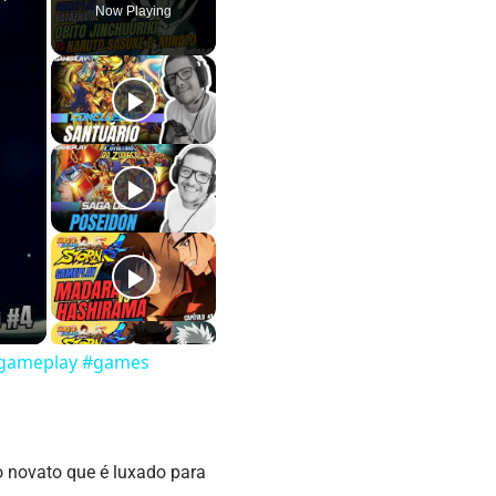
Now Playing
] #gameplay #games
 novato que é luxado para