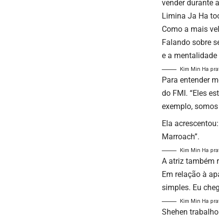
vender durante 
Limina Ja Ha to
Como a mais vel
Falando sobre se
e a mentalidade
Kim Min Ha pr
Para entender me
do FMI. “Eles es
exemplo, somos f
Ela acrescentou:
Marroach”.
Kim Min Ha pr
A atriz também 
Em relação à ap
simples. Eu cheg
Kim Min Ha pr
Shehen trabalho