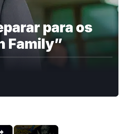
eparar para os
n Family”
×