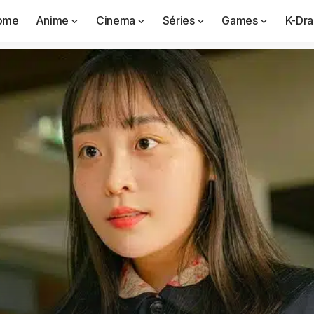
ome
Anime
Cinema
Séries
Games
K-Dr