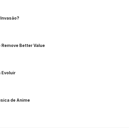
u Invasão?
e Remove Better Value
 Evoluir
úsica de Anime