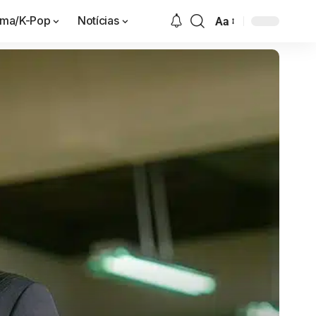
ama/K-Pop
Notícias
Aa