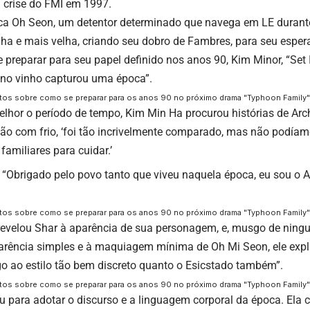
a crise do FMI em 1997.
ca Oh Seon, um detentor determinado que navega em LE durante 
ha e mais velha, criando seu dobro de Fambres, para seu esper
 preparar para seu papel definido nos anos 90, Kim Minor, “Set
 no vinho capturou uma época”.
atos sobre como se preparar para os anos 90 no próximo drama "Typhoon Family
lhor o período de tempo, Kim Min Ha procurou histórias de Arc
tão com frio, ‘foi tão incrivelmente comparado, mas não podía
amiliares para cuidar.’
 “Obrigado pelo povo tanto que viveu naquela época, eu sou o A
atos sobre como se preparar para os anos 90 no próximo drama "Typhoon Family"
revelou Shar à aparência de sua personagem, e, musgo de ning
arência simples e à maquiagem mínima de Oh Mi Seon, ele expli
o ao estilo tão bem discreto quanto o Esicstado também”.
atos sobre como se preparar para os anos 90 no próximo drama "Typhoon Family
u para adotar o discurso e a linguagem corporal da época. Ela