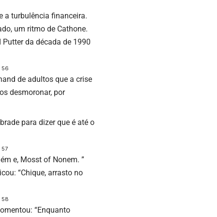
a turbulência financeira.
ado, um ritmo de Cathone.
 I Putter da década de 1990
" 56
hand de adultos que a crise
mos desmoronar, por
brade para dizer que é até o
 57
uém e, Mosst of Nonem. ”
cou: “Chique, arrasto no
" 58
 comentou: “Enquanto