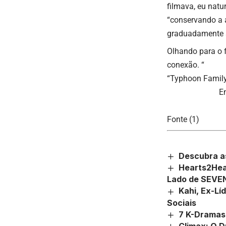
filmava, eu nat
“conservando a 
graduadamente 
Olhando para o 
conexão. “
“Typhoon Family
E
Fonte (1)
Descubra a
Hearts2Hear
Lado de SEVEN
Kahi, Ex-Lí
Sociais
7 K-Dramas
Climax: O 