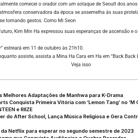
uralmente comecei o orador com um sotaque de Seoult dos anos 
atmosfera conservadora da época se assemelha às suas protelas
se tornando gestos. Como Mi Seon
futuro, Kim Min Ha expressou suas esperanças de ascensão e o 
” estreará em 11 de outubro às 21h10.
nquanto assiste, assista a Mina Ha Cara em Ha em “Back Back L
Veja isso
s Melhores Adaptações de Manhwa para K-Drama
ts Conquista Primeira Vitória com ‘Lemon Tang’ no ‘M 
TEEN e RIIZE
der do After School, Lança Música Religiosa e Gera Cont
 da Netflix para esperar no segundo semestre de 2023
Drama que Conquista Audiências e Quebra Recordes