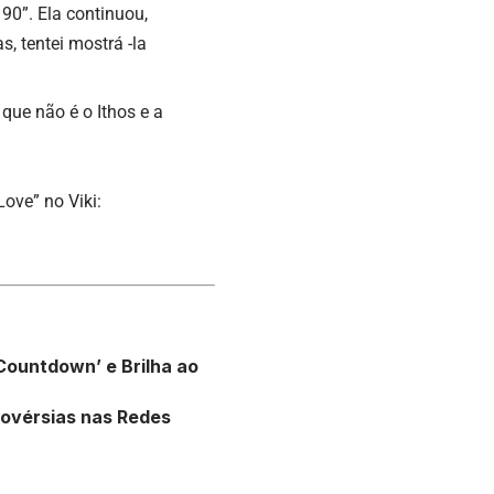
90”. Ela continuou,
, tentei mostrá -la
que não é o Ithos e a
ove” no Viki:
Countdown’ e Brilha ao
rovérsias nas Redes