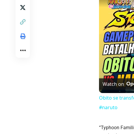
Watch on
Obito se transf
#naruto
“Typhoon Famili