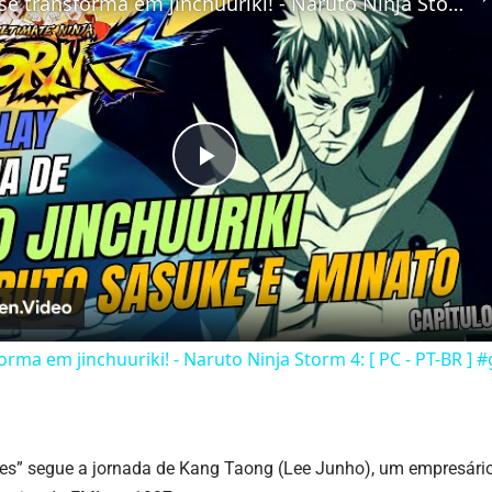
Obito se transforma em jinchuuriki! - Naruto Ninja Storm 4: [ PC - PT-BR ] #gameplay #games #naruto
Play
Video
orma em jinchuuriki! - Naruto Ninja Storm 4: [ PC - PT-BR 
es” segue a jornada de Kang Taong (Lee Junho), um empresário