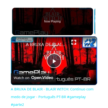
Now Playing
×
A BRUXA DE BLAIR - BLAIR WITCH: Contínuo com medo de jogar - Português PT-BR #gameplay #parte2
Play
Watch on
Video
A BRUXA DE BLAIR - BLAIR WITCH: Contínuo com
medo de jogar - Português PT-BR #gameplay
#parte2