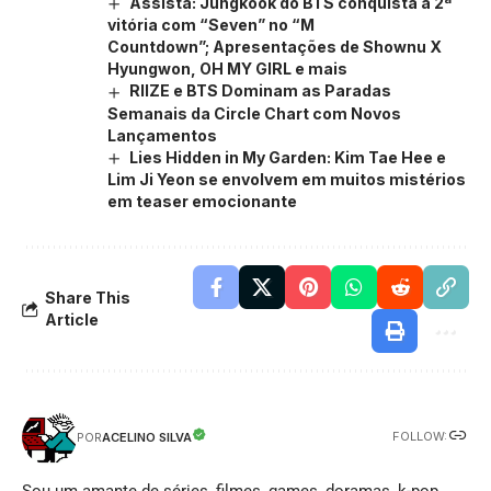
Assista: Jungkook do BTS conquista a 2ª
vitória com “Seven” no “M
Countdown”; Apresentações de Shownu X
Hyungwon, OH MY GIRL e mais
RIIZE e BTS Dominam as Paradas
Semanais da Circle Chart com Novos
Lançamentos
Lies Hidden in My Garden: Kim Tae Hee e
Lim Ji Yeon se envolvem em muitos mistérios
em teaser emocionante
Share This
Article
FOLLOW:
ACELINO SILVA
POR
Sou um amante de séries, filmes, games, doramas, k-pop,