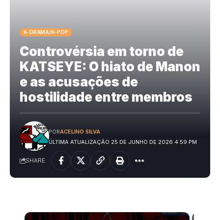
K-DRAMA/K-POP
Controvérsia em torno de
KATSEYE: O hiato de Manon
e as acusações de
hostilidade entre membros
POR
ACELINO SILVA
ÚLTIMA ATUALIZAÇÃO 25 DE JUNHO DE 2026 4:59 PM
SHARE