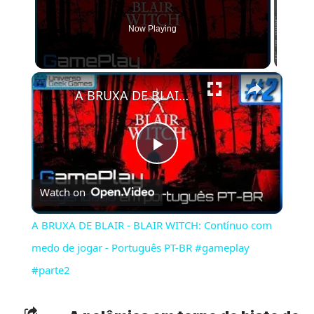
Now Playing
×
A BRUXA DE BLAIR - BLAIR WITCH: Contínuo com medo de jogar - Português PT-BR #gameplay #parte2
Play
Watch on
Video
A BRUXA DE BLAIR - BLAIR WITCH: Contínuo com
medo de jogar - Português PT-BR #gameplay
#parte2