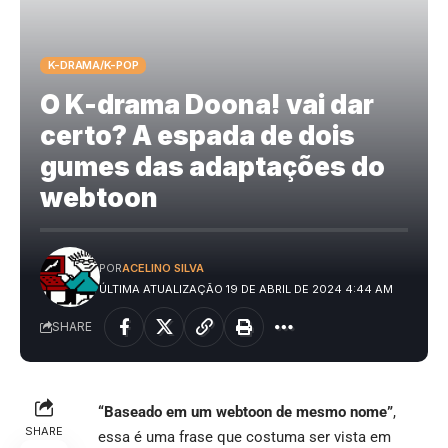
K-DRAMA/K-POP
O K-drama Doona! vai dar
certo? A espada de dois
gumes das adaptações do
webtoon
POR
ACELINO SILVA
ÚLTIMA ATUALIZAÇÃO 19 DE ABRIL DE 2024 4:44 AM
SHARE
“Baseado em um webtoon de mesmo nome”
,
SHARE
essa é uma frase que costuma ser vista em