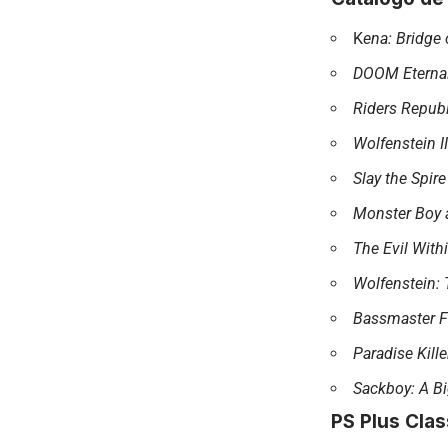
K
ena: Bridge 
DOOM Eterna
Riders Republ
Wolfenstein I
Slay the Spire
Monster Boy 
The Evil With
Wolfenstein: 
Bassmaster F
Paradise Kille
Sackboy: A B
PS Plus Cla