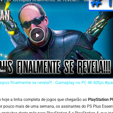
Play
Video
pus finalmente se revela!!! - Gameplay no PC 4K 60fps #p
 hoje a linha completa de jogos que chegarão ao
PlayStation P
or pouco mais de uma semana, os assinantes do PS Plus Essen