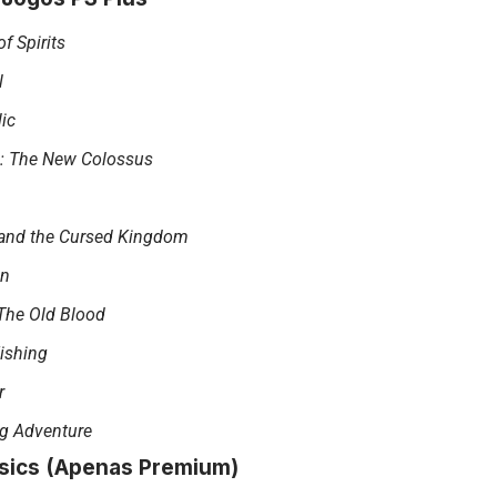
of Spirits
l
ic
I: The New Colossus
and the Cursed Kingdom
in
The Old Blood
ishing
r
ig Adventure
ssics (Apenas Premium)