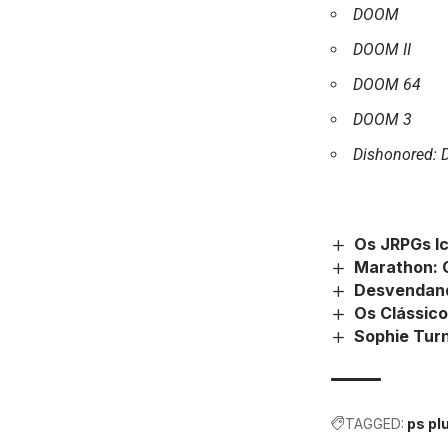
DOOM
DOOM II
DOOM 64
DOOM 3
Dishonored: D
Os JRPGs I
Marathon: 
Desvendand
Os Clássic
Sophie Tur
TAGGED:
ps pl