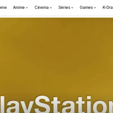
ome
Anime
Cinema
Séries
Games
K-Dr