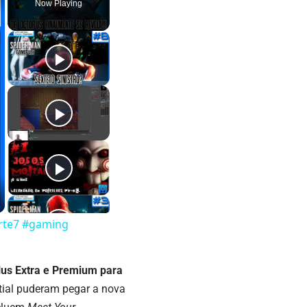
Now Playing
arte7 #gaming
lus Extra e Premium para
tial puderam pegar a nova