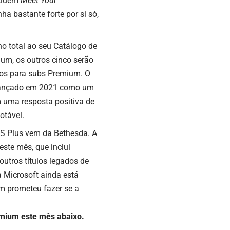
ncluem
Meet Your
ha bastante forte por si só,
no total ao seu Catálogo de
um, os outros cinco serão
dos para subs Premium. O
 lançado em 2021 como um
 uma resposta positiva de
otável.
PS Plus vem da Bethesda. A
este mês, que inclui
 outros títulos legados de
 Microsoft ainda está
ém prometeu fazer se a
emium este mês abaixo.