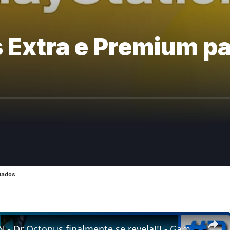
 Extra e Premium pa
ciados
SPIDER MAN - Dr Octopus finalmente se revela!!! - Gameplay no PC 4K 60fps #parte7 #gaming