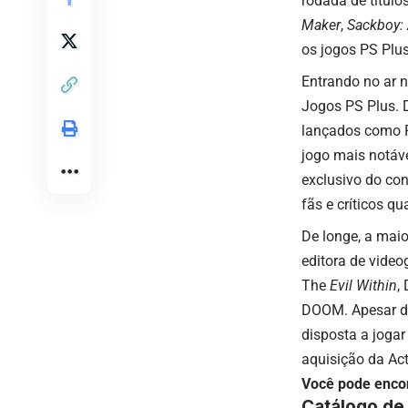
rodada de título
Maker
,
Sackboy: 
os jogos PS Plu
Entrando no ar n
Jogos PS Plus. 
lançados como P
jogo mais notáv
exclusivo do con
fãs e críticos q
De longe, a mai
editora de video
The
Evil Within
,
DOOM. Apesar de
disposta a jogar
aquisição da Act
Você pode encon
Catálogo de