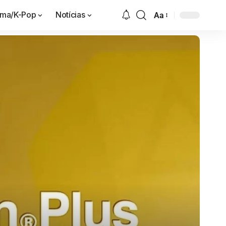
ama/K-Pop
Notícias
Aa