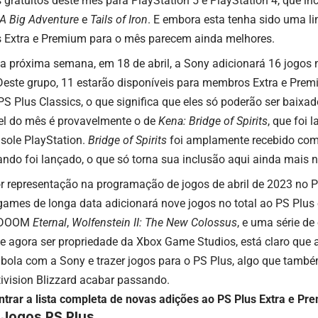
s gratuitos deste mês para PlayStation 5 e PlayStation 4, que i
A Big Adventure
e
Tails of Iron
. E embora esta tenha sido uma lin
s Extra e Premium para o mês parecem ainda melhores.
a próxima semana, em 18 de abril, a Sony adicionará 16 jogos 
Deste grupo, 11 estarão disponíveis para membros Extra e Premi
S Plus Classics, o que significa que eles só poderão ser baixa
el do mês é provavelmente o de
Kena: Bridge of Spirits
, que foi
sole PlayStation.
Bridge of Spirits
foi amplamente recebido com
uando foi lançado, o que só torna sua inclusão aqui ainda mais n
or representação na programação de jogos de abril de 2023 no 
games de longa data adicionará nove jogos no total ao PS Plus 
 DOOM
Eternal
,
Wolfenstein II: The New Colossus
, e uma série de
 agora ser propriedade da Xbox Game Studios, está claro que a
 bola com a Sony e trazer jogos para o PS Plus, algo que tamb
ivision Blizzard acabar passando.
trar a lista completa de novas adições ao PS Plus Extra e Pr
 Jogos PS Plus