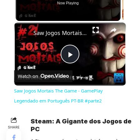
Now Playing
×
Saw Jogos Mortais The Game - GamePlay Legendado em Português PT-BR #parte2
Play
Watch on
Video
Saw Jogos Mortais The Game - GamePlay
Legendado em Português PT-BR #parte2
Steam: A Gigante dos Jogos de
SHARE
PC