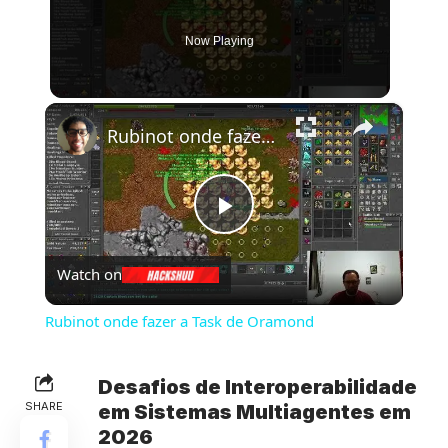
Now Playing
×
Rubinot onde fazer a Task de Oramond
Play
Watch on
Video
Rubinot onde fazer a Task de Oramond
Desafios de Interoperabilidade
SHARE
em
Sistemas Multiagentes
em
2026